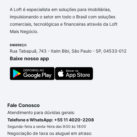
Apartamentos com 1 quarto à venda em Parque
Aeroporto, Campinas, SP que custam a partir de R$
A Loft é especialista em soluções para imobiliárias,
0 e com nossas opções de financiamento imobiliário
impulsionando o setor em todo o Brasil com soluções
as parcelas podem se adequar ao seu orçamento.
comerciais, tecnológicas e financeiras através da Loft
Se ainda tem alguma dúvida dos custos envolvidos
Mais Negócio.
no processo de compra, veja em nosso portal
quanto custa comprar um apartamento
ENDEREÇO
e conte com
Rua Tabapuã, 743 - Itaim Bibi, São Paulo - SP, 04533-012
a gente para comprar o imóvel dos seus sonhos
Baixe nosso app
com segurança e conforto. Loft, com você até as
chaves.
Fale Conosco
Atendimento para dúvidas gerais:
Telefone e WhatsApp: +55 11 4020-2208
Segunda-feira a sexta-feira das 9:00 às 18:00
Negociação de taxa ou aluguel em atraso: