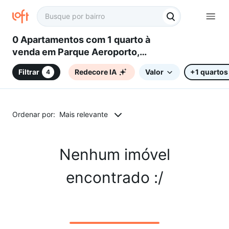
0 Apartamentos com 1 quarto à
venda em Parque Aeroporto,
Campinas, SP
Filtrar
Redecore IA
Valor
+1 quartos
4
Ordenar por:
Mais relevante
Nenhum imóvel
encontrado :/