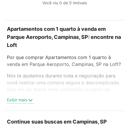
Você viu 0 de 0 imóveis
Apartamentos com 1 quarto à venda em
Parque Aeroporto, Campinas, SP: encontre na
Loft
Por que comprar Apartamentos com 1 quarto à
venda em Parque Aeroporto, Campinas, SP na Loft?
Nós te ajudamos durante toda a negociação para
você realizar uma compra segura e descomplicada.
Seja em um bairro mais residencial ou perto do
trabalho e do metrô, aqui você vai encontrar a
Exibir mais
oferta ideal de Apartamentos com 1 quarto à venda
em Parque Aeroporto, Campinas, SP para
conquistar seu sonho. Agende uma visita presencial
Continue suas buscas em Campinas, SP
ou por videochamada, é grátis, sem compromisso e