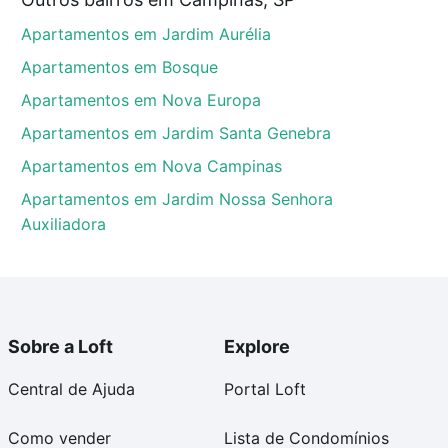
mpinas, SP que custam a partir de R$ 0 e com nossas
Apartamentos em Jardim Aurélia
ida dos custos envolvidos no processo de compra,
us sonhos com segurança e conforto. Loft, com você
Apartamentos em Bosque
Apartamentos em Nova Europa
Apartamentos em Jardim Santa Genebra
Apartamentos em Nova Campinas
Apartamentos em Jardim Nossa Senhora
Auxiliadora
Sobre a Loft
Explore
Central de Ajuda
Portal Loft
Como vender
Lista de Condomínios