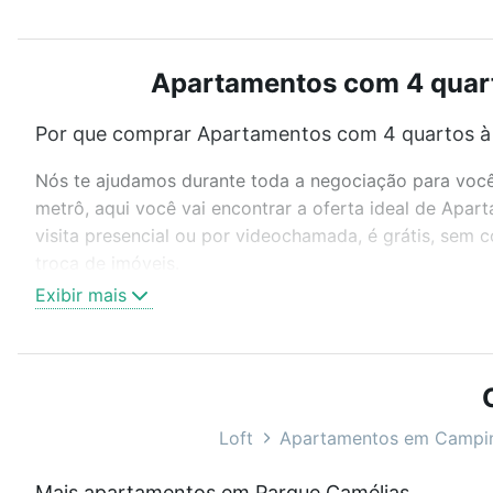
Apartamentos com 4 quart
Por que comprar Apartamentos com 4 quartos à 
Nós te ajudamos durante toda a negociação para você 
metrô, aqui você vai encontrar a oferta ideal de Ap
visita presencial ou por videochamada, é grátis, sem
troca de imóveis.
Exibir mais
Como escolher um imóvel?
Use barra de busca no topo para pesquisar por ruas, 
ou sem vaga de garagem para combinar perfeitamente 
Apartamentos com 4 quartos à venda em Parque Caméli
Loft
Apartamentos em Campi
Qual o preço de Apartamentos com 4 quartos à 
Mais apartamentos em Parque Camélias