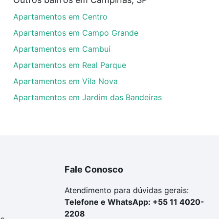
artamentos com 4 quartos à venda em Parque Camélias, Ca
Apartamentos em Centro
em se adequar ao seu orçamento. Se ainda tem alguma dúv
amento
e conte com a gente para comprar o imóvel dos se
Apartamentos em Campo Grande
Apartamentos em Cambuí
Apartamentos em Real Parque
Apartamentos em Vila Nova
Apartamentos em Jardim das Bandeiras
Fale Conosco
Atendimento para dúvidas gerais:
Telefone e WhatsApp: +55 11 4020-
2208