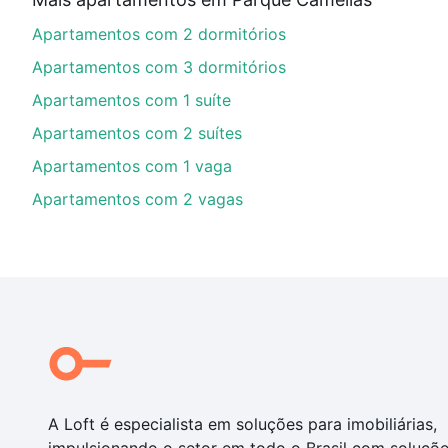
Aqui na Loft temos a oferta ideal para você, com Ap
Apartamentos com 2 dormitórios
opções de financiamento imobiliário as parcelas pod
veja em nosso portal
quanto custa comprar um apart
Apartamentos com 3 dormitórios
até as chaves.
Apartamentos com 1 suíte
Apartamentos com 2 suítes
Apartamentos com 1 vaga
Apartamentos com 2 vagas
A Loft é especialista em soluções para imobiliárias,