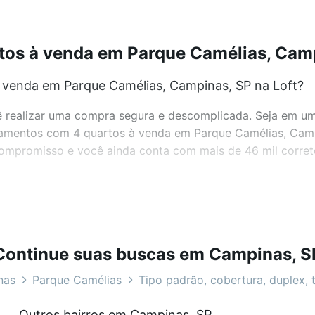
os à venda em Parque Camélias, Campi
venda em Parque Camélias, Campinas, SP na Loft?
realizar uma compra segura e descomplicada. Seja em um b
artamentos com 4 quartos à venda em Parque Camélias, Cam
 compromisso e você ainda conta com mais de 46 mil corret
bairros e até condomínios favoritos. Você também pode usa
com o preço, metragem e comodidades, como piscina, aca
Continue suas buscas em Campinas, S
as, Campinas, SP ideal para você na Loft.
nas
Parque Camélias
Tipo padrão, cobertura, duplex, t
venda em Parque Camélias, Campinas, SP?
Outros bairros em Campinas, SP