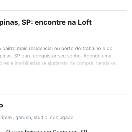
nas, SP: encontre na Loft
airro mais residencial ou perto do trabalho e do
pinas, SP para conquistar seu sonho. Agende uma
ores e imobiliárias te ajudando na compra, venda ou
r os filtros como quantidade de quartos, suítes, com
demia, salão de festas ou área verde e encontrar
P
riplex, garden, studio, conjugado
Outros bairros em Campinas, SP