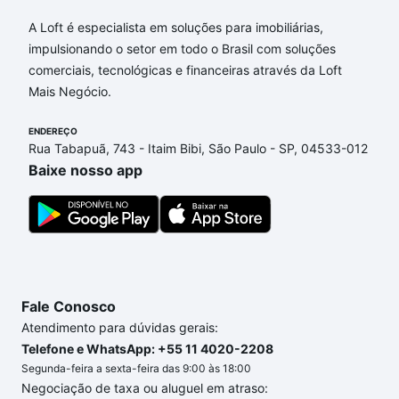
Apartamentos com 2 banheiros à venda em Parque
Jambeiro, Campinas, SP que custam a partir de R$
A Loft é especialista em soluções para imobiliárias,
0 e com nossas opções de financiamento imobiliário
impulsionando o setor em todo o Brasil com soluções
as parcelas podem se adequar ao seu orçamento.
comerciais, tecnológicas e financeiras através da Loft
Se ainda tem alguma dúvida dos custos envolvidos
Mais Negócio.
no processo de compra, veja em nosso portal
quanto custa comprar um apartamento
ENDEREÇO
e conte com
Rua Tabapuã, 743 - Itaim Bibi, São Paulo - SP, 04533-012
a gente para comprar o imóvel dos seus sonhos
Baixe nosso app
com segurança e conforto. Loft, com você até as
chaves.
Fale Conosco
Atendimento para dúvidas gerais:
Telefone e WhatsApp: +55 11 4020-2208
Segunda-feira a sexta-feira das 9:00 às 18:00
Negociação de taxa ou aluguel em atraso: