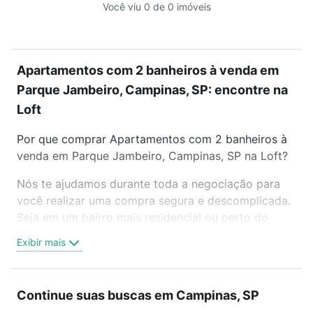
Você viu 0 de 0 imóveis
Apartamentos com 2 banheiros à venda em
Parque Jambeiro, Campinas, SP: encontre na
Loft
Por que comprar Apartamentos com 2 banheiros à
venda em Parque Jambeiro, Campinas, SP na Loft?
Nós te ajudamos durante toda a negociação para
você realizar uma compra segura e descomplicada.
Seja em um bairro mais residencial ou perto do
trabalho e do metrô, aqui você vai encontrar a
Exibir mais
oferta ideal de Apartamentos com 2 banheiros à
venda em Parque Jambeiro, Campinas, SP para
conquistar seu sonho. Agende uma visita presencial
Continue suas buscas em Campinas, SP
ou por videochamada, é grátis, sem compromisso e