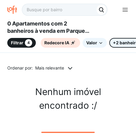
0 Apartamentos com 2
banheiros à venda em Parque
Jambeiro, Campinas, SP
Filtrar
Redecore IA
Valor
+2 banhei
4
Ordenar por:
Mais relevante
Nenhum imóvel
encontrado :/