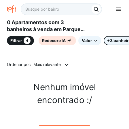
0 Apartamentos com 3
banheiros à venda em Parque
Residencial Vila União,
Filtrar
Redecore IA
Valor
+3 banhei
4
Campinas, SP
Ordenar por:
Mais relevante
Nenhum imóvel
encontrado :/