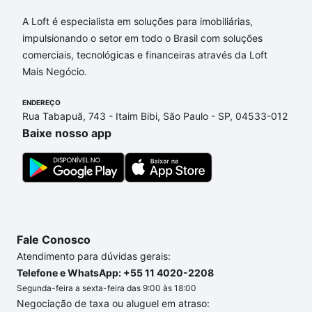
Aqui na Loft temos a oferta ideal para você, com
A Loft é especialista em soluções para imobiliárias,
Apartamentos com 3 banheiros à venda em Parque
impulsionando o setor em todo o Brasil com soluções
Residencial Vila União, Campinas, SP que custam a
comerciais, tecnológicas e financeiras através da Loft
partir de R$ 0 e com nossas opções de
Mais Negócio.
financiamento imobiliário as parcelas podem se
adequar ao seu orçamento. Se ainda tem alguma
ENDEREÇO
Rua Tabapuã, 743 - Itaim Bibi, São Paulo - SP, 04533-012
dúvida dos custos envolvidos no processo de
Baixe nosso app
compra, veja em nosso portal
quanto custa comprar
um apartamento
e conte com a gente para comprar
o imóvel dos seus sonhos com segurança e
conforto. Loft, com você até as chaves.
Fale Conosco
Atendimento para dúvidas gerais:
Telefone e WhatsApp: +55 11 4020-2208
Segunda-feira a sexta-feira das 9:00 às 18:00
Negociação de taxa ou aluguel em atraso: