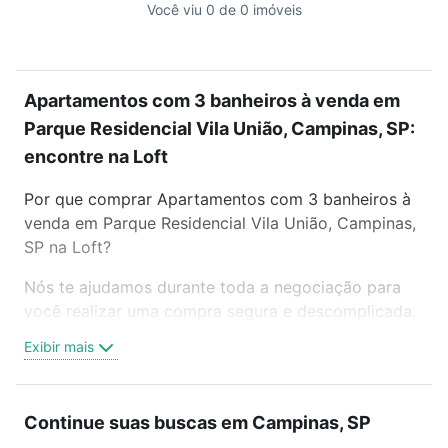
Você viu 0 de 0 imóveis
Apartamentos com 3 banheiros à venda em
Parque Residencial Vila União, Campinas, SP:
encontre na Loft
Por que comprar Apartamentos com 3 banheiros à
venda em Parque Residencial Vila União, Campinas,
SP na Loft?
Nós te ajudamos durante toda a negociação para
você realizar uma compra segura e descomplicada.
Seja em um bairro mais residencial ou perto do
Exibir mais
trabalho e do metrô, aqui você vai encontrar a
oferta ideal de Apartamentos com 3 banheiros à
venda em Parque Residencial Vila União, Campinas,
Continue suas buscas em Campinas, SP
SP para conquistar seu sonho. Agende uma visita