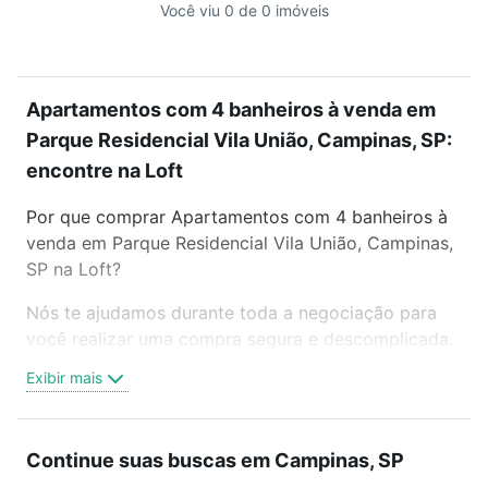
Você viu 0 de 0 imóveis
Apartamentos com 4 banheiros à venda em
Parque Residencial Vila União, Campinas, SP:
encontre na Loft
Por que comprar Apartamentos com 4 banheiros à
venda em Parque Residencial Vila União, Campinas,
SP na Loft?
Nós te ajudamos durante toda a negociação para
você realizar uma compra segura e descomplicada.
Seja em um bairro mais residencial ou perto do
Exibir mais
trabalho e do metrô, aqui você vai encontrar a
oferta ideal de Apartamentos com 4 banheiros à
venda em Parque Residencial Vila União, Campinas,
Continue suas buscas em Campinas, SP
SP para conquistar seu sonho. Agende uma visita