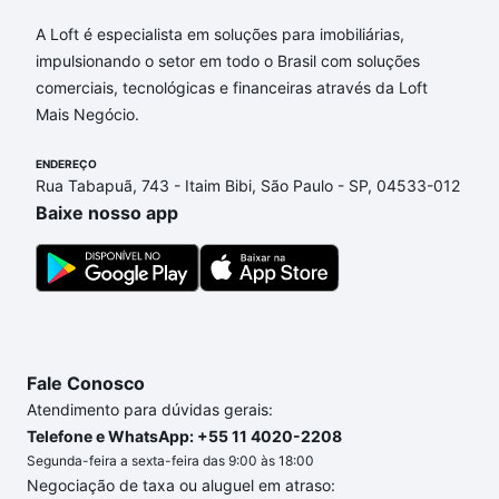
Aqui na Loft temos a oferta ideal para você, com
A Loft é especialista em soluções para imobiliárias,
Apartamentos com 4 banheiros à venda em Parque
impulsionando o setor em todo o Brasil com soluções
Residencial Vila União, Campinas, SP que custam a
comerciais, tecnológicas e financeiras através da Loft
partir de R$ 0 e com nossas opções de
Mais Negócio.
financiamento imobiliário as parcelas podem se
adequar ao seu orçamento. Se ainda tem alguma
ENDEREÇO
Rua Tabapuã, 743 - Itaim Bibi, São Paulo - SP, 04533-012
dúvida dos custos envolvidos no processo de
Baixe nosso app
compra, veja em nosso portal
quanto custa comprar
um apartamento
e conte com a gente para comprar
o imóvel dos seus sonhos com segurança e
conforto. Loft, com você até as chaves.
Fale Conosco
Atendimento para dúvidas gerais:
Telefone e WhatsApp: +55 11 4020-2208
Segunda-feira a sexta-feira das 9:00 às 18:00
Negociação de taxa ou aluguel em atraso: