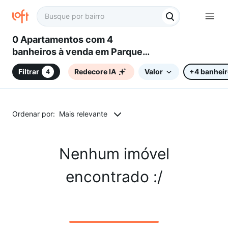
0 Apartamentos com 4
banheiros à venda em Parque
Residencial Vila União,
Filtrar
Redecore IA
Valor
+4 banhei
4
Campinas, SP
Ordenar por:
Mais relevante
Nenhum imóvel
encontrado :/