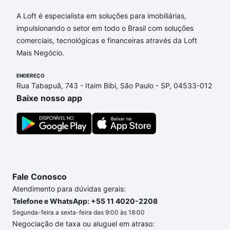
Apartamentos com 2 banheiros à venda em Recanto
Fortuna, Campinas, SP que custam a partir de R$ 0
A Loft é especialista em soluções para imobiliárias,
e com nossas opções de financiamento imobiliário
impulsionando o setor em todo o Brasil com soluções
as parcelas podem se adequar ao seu orçamento.
comerciais, tecnológicas e financeiras através da Loft
Se ainda tem alguma dúvida dos custos envolvidos
Mais Negócio.
no processo de compra, veja em nosso portal
quanto custa comprar um apartamento
ENDEREÇO
e conte com
Rua Tabapuã, 743 - Itaim Bibi, São Paulo - SP, 04533-012
a gente para comprar o imóvel dos seus sonhos
Baixe nosso app
com segurança e conforto. Loft, com você até as
chaves.
Fale Conosco
Atendimento para dúvidas gerais:
Telefone e WhatsApp: +55 11 4020-2208
Segunda-feira a sexta-feira das 9:00 às 18:00
Negociação de taxa ou aluguel em atraso: