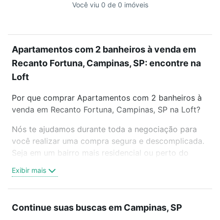
Você viu 0 de 0 imóveis
Apartamentos com 2 banheiros à venda em
Recanto Fortuna, Campinas, SP: encontre na
Loft
Por que comprar Apartamentos com 2 banheiros à
venda em Recanto Fortuna, Campinas, SP na Loft?
Nós te ajudamos durante toda a negociação para
você realizar uma compra segura e descomplicada.
Seja em um bairro mais residencial ou perto do
trabalho e do metrô, aqui você vai encontrar a
Exibir mais
oferta ideal de Apartamentos com 2 banheiros à
venda em Recanto Fortuna, Campinas, SP para
conquistar seu sonho. Agende uma visita presencial
Continue suas buscas em Campinas, SP
ou por videochamada, é grátis, sem compromisso e