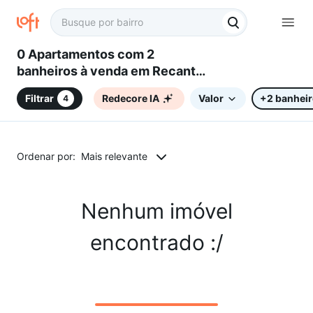
0 Apartamentos com 2
banheiros à venda em Recanto
Fortuna, Campinas, SP
Filtrar
Redecore IA
Valor
+2 banhei
4
Ordenar por:
Mais relevante
Nenhum imóvel
encontrado :/