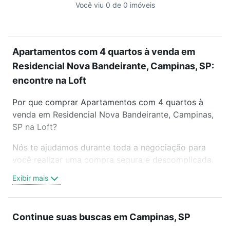
Você viu 0 de 0 imóveis
Apartamentos com 4 quartos à venda em
Residencial Nova Bandeirante, Campinas, SP:
encontre na Loft
Por que comprar Apartamentos com 4 quartos à
venda em Residencial Nova Bandeirante, Campinas,
SP na Loft?
Nós te ajudamos durante toda a negociação para
você realizar uma compra segura e descomplicada.
Seja em um bairro mais residencial ou perto do
Exibir mais
trabalho e do metrô, aqui você vai encontrar a
oferta ideal de Apartamentos com 4 quartos à
venda em Residencial Nova Bandeirante, Campinas,
Continue suas buscas em Campinas, SP
SP para conquistar seu sonho. Agende uma visita