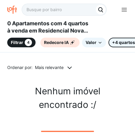
0 Apartamentos com 4 quartos
à venda em Residencial Nova
Bandeirante, Campinas, SP
Filtrar
Redecore IA
Valor
+4 quartos
4
Ordenar por:
Mais relevante
Nenhum imóvel
encontrado :/