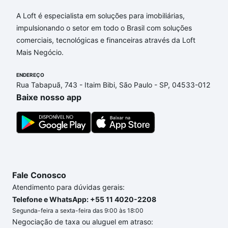
Aqui na Loft temos a oferta ideal para você, com
A Loft é especialista em soluções para imobiliárias,
Apartamentos com 4 quartos à venda em
impulsionando o setor em todo o Brasil com soluções
Residencial Nova Bandeirante, Campinas, SP que
comerciais, tecnológicas e financeiras através da Loft
custam a partir de R$ 0 e com nossas opções de
Mais Negócio.
financiamento imobiliário as parcelas podem se
adequar ao seu orçamento. Se ainda tem alguma
ENDEREÇO
Rua Tabapuã, 743 - Itaim Bibi, São Paulo - SP, 04533-012
dúvida dos custos envolvidos no processo de
Baixe nosso app
compra, veja em nosso portal
quanto custa comprar
um apartamento
e conte com a gente para comprar
o imóvel dos seus sonhos com segurança e
conforto. Loft, com você até as chaves.
Fale Conosco
Atendimento para dúvidas gerais:
Telefone e WhatsApp: +55 11 4020-2208
Segunda-feira a sexta-feira das 9:00 às 18:00
Negociação de taxa ou aluguel em atraso: