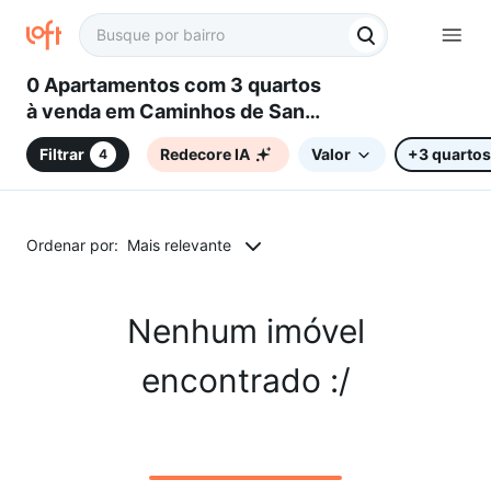
0 Apartamentos com 3 quartos
à venda em Caminhos de San
Conrado (Sousas), Campinas,
Filtrar
Redecore IA
Valor
+3 quartos
4
SP
Ordenar por:
Mais relevante
Nenhum imóvel
encontrado :/