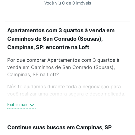
Você viu 0 de 0 imóveis
Apartamentos com 3 quartos à venda em
Caminhos de San Conrado (Sousas),
Campinas, SP: encontre na Loft
Por que comprar Apartamentos com 3 quartos à
venda em Caminhos de San Conrado (Sousas),
Campinas, SP na Loft?
Nós te ajudamos durante toda a negociação para
você realizar uma compra segura e descomplicada.
Seja em um bairro mais residencial ou perto do
Exibir mais
trabalho e do metrô, aqui você vai encontrar a
oferta ideal de Apartamentos com 3 quartos à
venda em Caminhos de San Conrado (Sousas),
Continue suas buscas em Campinas, SP
Campinas, SP para conquistar seu sonho. Agende