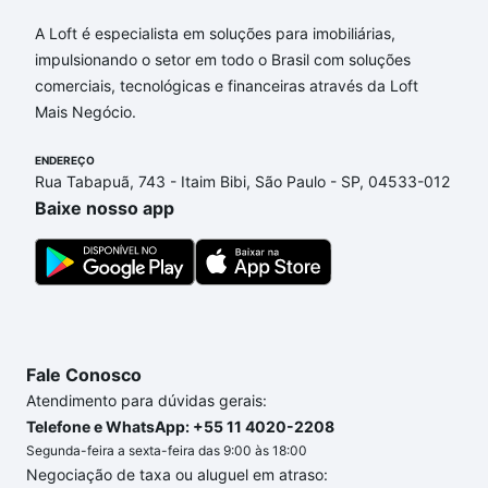
Aqui na Loft temos a oferta ideal para você, com
A Loft é especialista em soluções para imobiliárias,
Apartamentos com 3 quartos à venda em Caminhos
impulsionando o setor em todo o Brasil com soluções
de San Conrado (Sousas), Campinas, SP que custam
comerciais, tecnológicas e financeiras através da Loft
a partir de R$ 0 e com nossas opções de
Mais Negócio.
financiamento imobiliário as parcelas podem se
adequar ao seu orçamento. Se ainda tem alguma
ENDEREÇO
Rua Tabapuã, 743 - Itaim Bibi, São Paulo - SP, 04533-012
dúvida dos custos envolvidos no processo de
Baixe nosso app
compra, veja em nosso portal
quanto custa comprar
um apartamento
e conte com a gente para comprar
o imóvel dos seus sonhos com segurança e
conforto. Loft, com você até as chaves.
Fale Conosco
Atendimento para dúvidas gerais:
Telefone e WhatsApp: +55 11 4020-2208
Segunda-feira a sexta-feira das 9:00 às 18:00
Negociação de taxa ou aluguel em atraso: