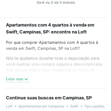
Você viu 0 de 0 imóveis
Apartamentos com 4 quartos à venda em
Swift, Campinas, SP: encontre na Loft
Por que comprar Apartamentos com 4 quartos à
venda em Swift, Campinas, SP na Loft?
Nós te ajudamos durante toda a negociação para
você realizar uma compra segura e descomplicada.
Seja em um bairro mais residencial ou perto do
trabalho e do metrô, aqui você vai encontrar a
Exibir mais
oferta ideal de Apartamentos com 4 quartos à
venda em Swift, Campinas, SP para conquistar seu
sonho. Agende uma visita presencial ou por
Continue suas buscas em Campinas, SP
videochamada, é grátis, sem compromisso e você
ainda conta com mais de 46 mil corretores e
Loft
Apartamentos em Campinas
Swift
Tipo padrão, cob