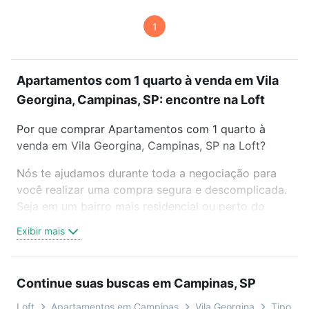
1
Apartamentos com 1 quarto à venda em Vila
Georgina, Campinas, SP: encontre na Loft
Por que comprar Apartamentos com 1 quarto à
venda em Vila Georgina, Campinas, SP na Loft?
Nós te ajudamos durante toda a negociação para
você realizar uma compra segura e descomplicada.
Seja em um bairro mais residencial ou perto do
trabalho e do metrô, aqui você vai encontrar a
Exibir mais
oferta ideal de Apartamentos com 1 quarto à venda
em Vila Georgina, Campinas, SP para conquistar seu
sonho. Agende uma visita presencial ou por
Continue suas buscas em Campinas, SP
videochamada, é grátis, sem compromisso e você
ainda conta com mais de 46 mil corretores e
Loft
Apartamentos em Campinas
Vila Georgina
Tipo pad