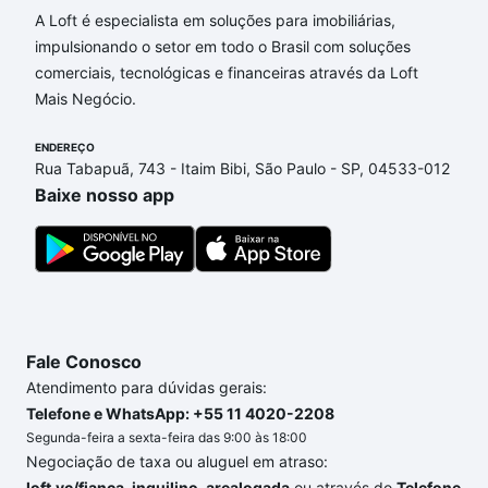
Georgina, Campinas, SP que custam a partir de R$ 0
A Loft é especialista em soluções para imobiliárias,
e com nossas opções de financiamento imobiliário
impulsionando o setor em todo o Brasil com soluções
as parcelas podem se adequar ao seu orçamento.
comerciais, tecnológicas e financeiras através da Loft
Se ainda tem alguma dúvida dos custos envolvidos
Mais Negócio.
no processo de compra, veja em nosso portal
quanto custa comprar um apartamento
ENDEREÇO
e conte com
Rua Tabapuã, 743 - Itaim Bibi, São Paulo - SP, 04533-012
a gente para comprar o imóvel dos seus sonhos
Baixe nosso app
com segurança e conforto. Loft, com você até as
chaves.
Fale Conosco
Atendimento para dúvidas gerais:
Telefone e WhatsApp: +55 11 4020-2208
Segunda-feira a sexta-feira das 9:00 às 18:00
Negociação de taxa ou aluguel em atraso:
loft.vc/fianca_inquilino_arealogada
ou através do
Telefone