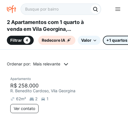
2 Apartamentos com 1 quarto à
venda em Vila Georgina,
Campinas, SP
Filtrar
Redecore IA
Valor
+1 quartos
4
Ordenar por:
Mais relevante
Apartamento
Chegou este mês
R$ 258.000
R. Benedito Cardoso, Vila Georgina
62
m²
2
1
Ver contato