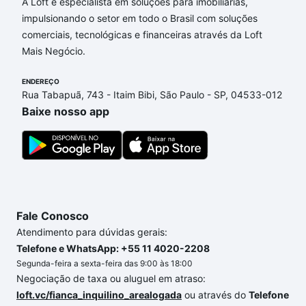
Lunardi, Campinas, SP que custam a partir de R$ 0
A Loft é especialista em soluções para imobiliárias,
e com nossas opções de financiamento imobiliário
impulsionando o setor em todo o Brasil com soluções
as parcelas podem se adequar ao seu orçamento.
comerciais, tecnológicas e financeiras através da Loft
Se ainda tem alguma dúvida dos custos envolvidos
Mais Negócio.
no processo de compra, veja em nosso portal
quanto custa comprar um apartamento
ENDEREÇO
e conte com
Rua Tabapuã, 743 - Itaim Bibi, São Paulo - SP, 04533-012
a gente para comprar o imóvel dos seus sonhos
Baixe nosso app
com segurança e conforto. Loft, com você até as
chaves.
Fale Conosco
Atendimento para dúvidas gerais:
Telefone e WhatsApp: +55 11 4020-2208
Segunda-feira a sexta-feira das 9:00 às 18:00
Negociação de taxa ou aluguel em atraso:
loft.vc/fianca_inquilino_arealogada
ou através do
Telefone