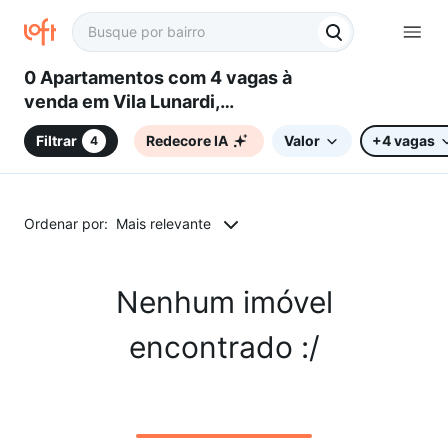
0 Apartamentos com 4 vagas à
venda em Vila Lunardi,
Campinas, SP
Filtrar
Redecore IA
Valor
+4 vagas
4
Ordenar por:
Mais relevante
Nenhum imóvel
encontrado :/