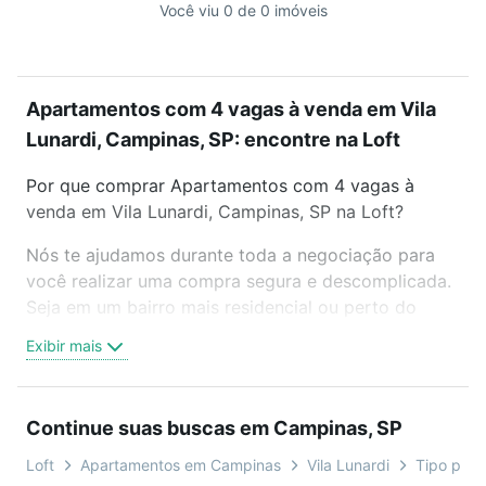
Você viu 0 de 0 imóveis
Apartamentos com 4 vagas à venda em Vila
Lunardi, Campinas, SP: encontre na Loft
Por que comprar Apartamentos com 4 vagas à
venda em Vila Lunardi, Campinas, SP na Loft?
Nós te ajudamos durante toda a negociação para
você realizar uma compra segura e descomplicada.
Seja em um bairro mais residencial ou perto do
trabalho e do metrô, aqui você vai encontrar a
Exibir mais
oferta ideal de Apartamentos com 4 vagas à venda
em Vila Lunardi, Campinas, SP para conquistar seu
sonho. Agende uma visita presencial ou por
Continue suas buscas em Campinas, SP
videochamada, é grátis, sem compromisso e você
ainda conta com mais de 46 mil corretores e
Loft
Apartamentos em Campinas
Vila Lunardi
Tipo padr