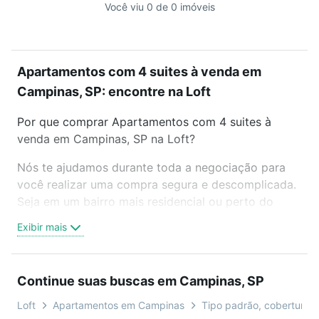
Você viu 0 de 0 imóveis
Apartamentos com 4 suites à venda em
Campinas, SP: encontre na Loft
Por que comprar Apartamentos com 4 suites à
venda em Campinas, SP na Loft?
Nós te ajudamos durante toda a negociação para
você realizar uma compra segura e descomplicada.
Seja em um bairro mais residencial ou perto do
trabalho e do metrô, aqui você vai encontrar a
Exibir mais
oferta ideal de Apartamentos com 4 suites à venda
em Campinas, SP para conquistar seu sonho.
Agende uma visita presencial ou por videochamada,
Continue suas buscas em Campinas, SP
é grátis, sem compromisso e você ainda conta com
mais de 46 mil corretores e imobiliárias te ajudando
Loft
Apartamentos em Campinas
Tipo padrão, cobertura, d