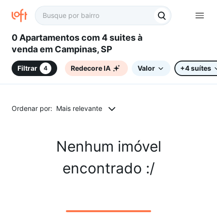
0 Apartamentos com 4 suites à
venda em Campinas, SP
Filtrar
Redecore IA
Valor
+4 suítes
4
Ordenar por:
Mais relevante
Nenhum imóvel
encontrado :/