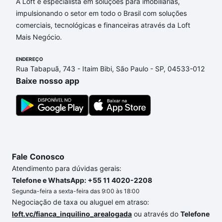
opções de financiamento imobiliário as parcelas
A Loft é especialista em soluções para imobiliárias,
podem se adequar ao seu orçamento. Se ainda tem
impulsionando o setor em todo o Brasil com soluções
alguma dúvida dos custos envolvidos no processo
comerciais, tecnológicas e financeiras através da Loft
de compra, veja em nosso portal
quanto custa
Mais Negócio.
comprar um apartamento
e conte com a gente para
comprar o imóvel dos seus sonhos com segurança e
ENDEREÇO
Rua Tabapuã, 743 - Itaim Bibi, São Paulo - SP, 04533-012
conforto. Loft, com você até as chaves.
Baixe nosso app
Fale Conosco
Atendimento para dúvidas gerais:
Telefone e WhatsApp: +55 11 4020-2208
Segunda-feira a sexta-feira das 9:00 às 18:00
Negociação de taxa ou aluguel em atraso:
loft.vc/fianca_inquilino_arealogada
ou através do
Telefone