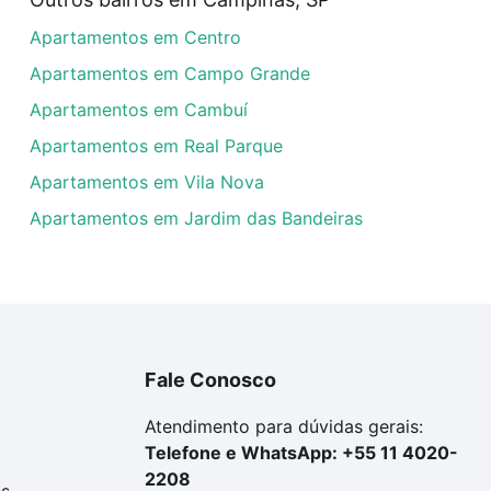
artamentos com 3 vagas à venda em Vila Nova Teixeira, Ca
Apartamentos em Centro
em se adequar ao seu orçamento. Se ainda tem alguma dúv
amento
e conte com a gente para comprar o imóvel dos se
Apartamentos em Campo Grande
Apartamentos em Cambuí
Apartamentos em Real Parque
Apartamentos em Vila Nova
Apartamentos em Jardim das Bandeiras
Fale Conosco
Atendimento para dúvidas gerais:
Telefone e WhatsApp: +55 11 4020-
2208