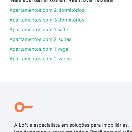
Aqui na Loft temos a oferta ideal para você, com Ap
Apartamentos com 2 dormitórios
opções de financiamento imobiliário as parcelas pod
veja em nosso portal
quanto custa comprar um apart
Apartamentos com 3 dormitórios
até as chaves.
Apartamentos com 1 suíte
Apartamentos com 2 suítes
Apartamentos com 1 vaga
Apartamentos com 2 vagas
A Loft é especialista em soluções para imobiliárias,