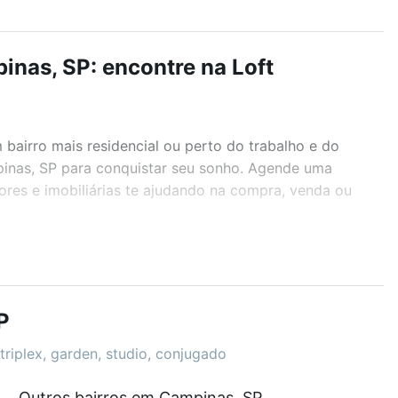
nas, SP: encontre na Loft
airro mais residencial ou perto do trabalho e do
pinas, SP para conquistar seu sonho. Agende uma
ores e imobiliárias te ajudando na compra, venda ou
r os filtros como quantidade de quartos, suítes, com
demia, salão de festas ou área verde e encontrar
P
triplex, garden, studio, conjugado
Outros bairros em Campinas, SP