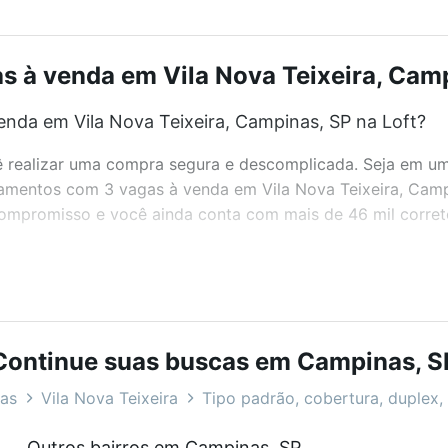
 à venda em Vila Nova Teixeira, Campi
nda em Vila Nova Teixeira, Campinas, SP na Loft?
realizar uma compra segura e descomplicada. Seja em um b
rtamentos com 3 vagas à venda em Vila Nova Teixeira, Cam
 compromisso e você ainda conta com mais de 46 mil corret
bairros e até condomínios favoritos. Você também pode usa
com o preço, metragem e comodidades, como piscina, aca
Continue suas buscas em Campinas, S
ira, Campinas, SP ideal para você na Loft.
as
Vila Nova Teixeira
Tipo padrão, cobertura, duplex, 
da em Vila Nova Teixeira, Campinas, SP?
Outros bairros em Campinas, SP