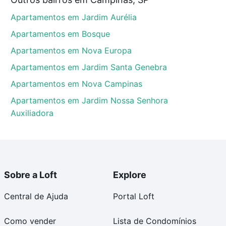
mpinas, SP que custam a partir de R$ 0 e com nossas
Apartamentos em Jardim Aurélia
ida dos custos envolvidos no processo de compra,
us sonhos com segurança e conforto. Loft, com você
Apartamentos em Bosque
Apartamentos em Nova Europa
Apartamentos em Jardim Santa Genebra
Apartamentos em Nova Campinas
Apartamentos em Jardim Nossa Senhora
Auxiliadora
Sobre a Loft
Explore
Central de Ajuda
Portal Loft
Como vender
Lista de Condomínios