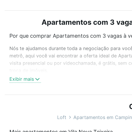
Apartamentos com 3 vagas
Por que comprar Apartamentos com 3 vagas à ve
Nós te ajudamos durante toda a negociação para você 
metrô, aqui você vai encontrar a oferta ideal de Apa
visita presencial ou por videochamada, é grátis, sem
troca de imóveis.
Exibir mais
Como escolher um imóvel?
Use barra de busca no topo para pesquisar por ruas, 
ou sem vaga de garagem para combinar perfeitamente 
Apartamentos com 3 vagas à venda em Vila Nova Teixe
Loft
Apartamentos em Campin
Qual o preço de Apartamentos com 3 vagas à ven
Mais apartamentos em Vila Nova Teixeira