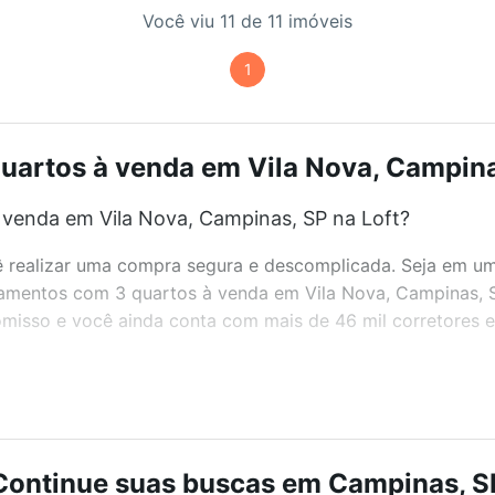
Você viu 11 de 11 imóveis
1
artos à venda em Vila Nova, Campinas
venda em Vila Nova, Campinas, SP na Loft?
realizar uma compra segura e descomplicada. Seja em um b
rtamentos com 3 quartos à venda em Vila Nova, Campinas, 
misso e você ainda conta com mais de 46 mil corretores e 
bairros e até condomínios favoritos. Você também pode usa
com o preço, metragem e comodidades, como piscina, aca
Continue suas buscas em Campinas, S