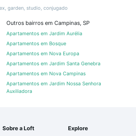
lex, garden, studio, conjugado
Outros bairros em Campinas, SP
, SP que custam a partir de R$ 0 e com nossas opções
Apartamentos em Jardim Aurélia
custos envolvidos no processo de compra, veja em
s com segurança e conforto. Loft, com você até as
Apartamentos em Bosque
Apartamentos em Nova Europa
Apartamentos em Jardim Santa Genebra
Apartamentos em Nova Campinas
Apartamentos em Jardim Nossa Senhora
Auxiliadora
Sobre a Loft
Explore