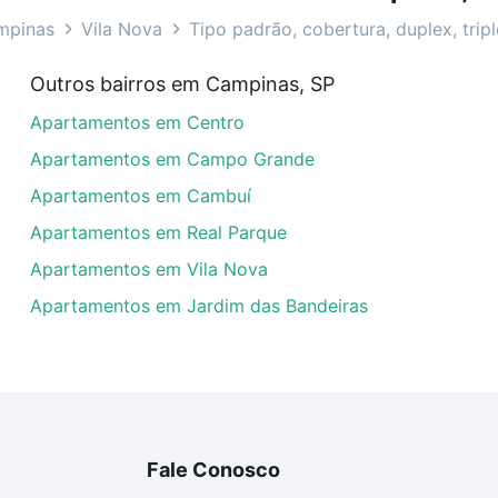
mpinas, SP ideal para você na Loft.
mpinas
Vila Nova
Tipo padrão, cobertura, duplex, trip
venda em Vila Nova, Campinas, SP?
Outros bairros em Campinas, SP
artamentos com 3 quartos à venda em Vila Nova, Campinas
Apartamentos em Centro
dequar ao seu orçamento. Se ainda tem alguma dúvida dos 
 conte com a gente para comprar o imóvel dos seus sonho
Apartamentos em Campo Grande
Apartamentos em Cambuí
Apartamentos em Real Parque
Apartamentos em Vila Nova
Apartamentos em Jardim das Bandeiras
Fale Conosco