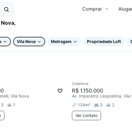
Comprar
Aluga
s
Vila Nova
Metragem
Propriedade Loft
Cobertura
7 dias
Redecorar
00
R$ 1.150.000
atelli, Vila Nova
Av. Imperatriz Leopoldina, Vil
3
1
134
m²
3
2
o
Ver contato