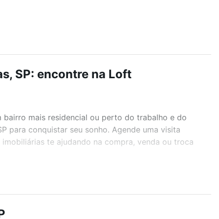
, SP: encontre na Loft
airro mais residencial ou perto do trabalho e do
SP para conquistar seu sonho. Agende uma visita
imobiliárias te ajudando na compra, venda ou troca
r os filtros como quantidade de quartos, suítes, com
demia, salão de festas ou área verde e encontrar
P