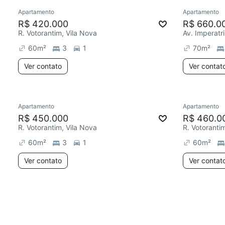
Apartamento
Apartamento
Chegou este mês
Redecor
R$ 420.000
R$ 660.0
R. Votorantim, Vila Nova
Av. Imperatr
60
m²
3
1
70
m²
Ver contato
Ver contat
Apartamento
Apartamento
Chegou há 4 dias
Chegou há 
R$ 450.000
R$ 460.0
R. Votorantim, Vila Nova
R. Votoranti
60
m²
3
1
60
m²
Ver contato
Ver contat