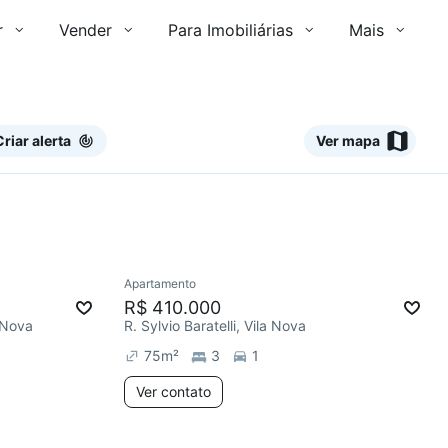
r
Vender
Para Imobiliárias
Mais
Criar alerta
Ver mapa
Ver
Apartamento
R$ 410.000
a Nova
R. Sylvio Baratelli, Vila Nova
75
m²
3
1
Ver contato