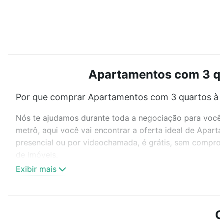
Apartamentos com 3 qu
Por que comprar Apartamentos com 3 quartos à 
Nós te ajudamos durante toda a negociação para você 
metrô, aqui você vai encontrar a oferta ideal de Apa
presencial ou por videochamada, é grátis, sem compro
de imóveis.
Exibir mais
Como escolher um imóvel?
Use barra de busca no topo para pesquisar por ruas, 
ou sem vaga de garagem para combinar perfeitamente 