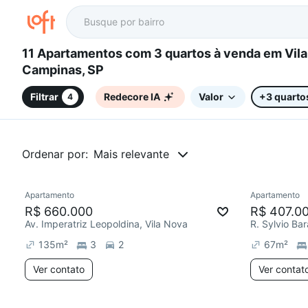
11 Apartamentos com 3 quartos à venda em Vila Nova,
Campinas, SP
Filtrar
Redecore IA
Valor
+3 quarto
4
Ordenar por:
Mais relevante
Apartamento
Apartamento
Redecorar
Chegou este mês
Chegou há 
R$ 660.000
R$ 407.0
Av. Imperatriz Leopoldina, Vila Nova
R. Sylvio Bar
135
m²
3
2
67
m²
Ver contato
Ver contat