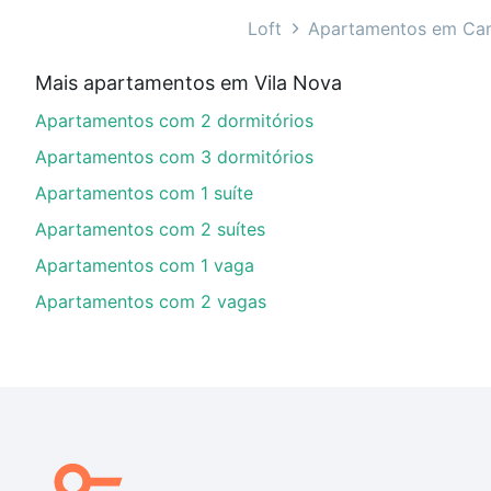
Apartamentos com 3 quartos à venda em Vila Nova, Ca
Loft
Apartamentos em Ca
Qual o preço de Apartamentos com 3 quartos à 
Mais apartamentos em Vila Nova
Aqui na Loft temos a oferta ideal para você, com Ap
Apartamentos com 2 dormitórios
de financiamento imobiliário as parcelas podem se a
nosso portal
quanto custa comprar um apartamento
e
Apartamentos com 3 dormitórios
chaves.
Apartamentos com 1 suíte
Apartamentos com 2 suítes
Apartamentos com 1 vaga
Apartamentos com 2 vagas