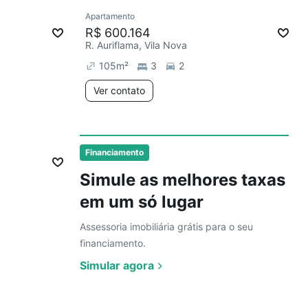
Ver
Apartamento
R$ 600.164
R. Auriflama, Vila Nova
105
m²
3
2
Ver contato
Ver
Financiamento
Simule as melhores taxas
em um só lugar
Assessoria imobiliária grátis para o seu
financiamento.
Simular agora