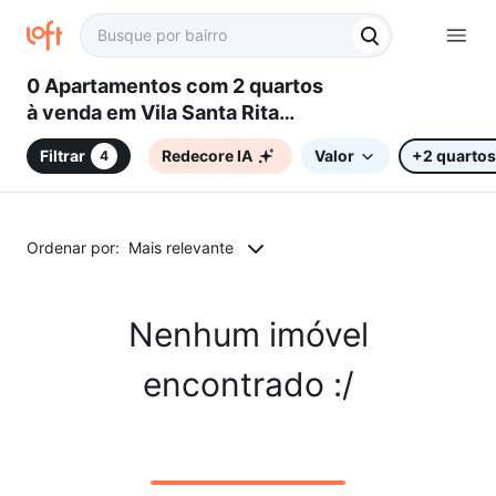
0 Apartamentos com 2 quartos
à venda em Vila Santa Rita
(Sousas), Campinas, SP
Filtrar
Redecore IA
Valor
+2 quartos
4
Ordenar por:
Mais relevante
Nenhum imóvel
encontrado :/