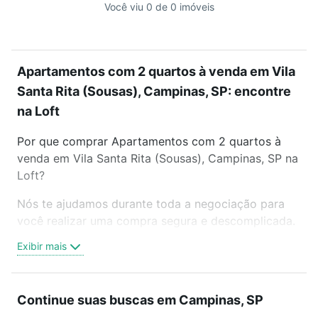
Você viu 0 de 0 imóveis
Apartamentos com 2 quartos à venda em Vila
Santa Rita (Sousas), Campinas, SP: encontre
na Loft
Por que comprar Apartamentos com 2 quartos à
venda em Vila Santa Rita (Sousas), Campinas, SP na
Loft?
Nós te ajudamos durante toda a negociação para
você realizar uma compra segura e descomplicada.
Seja em um bairro mais residencial ou perto do
Exibir mais
trabalho e do metrô, aqui você vai encontrar a
oferta ideal de Apartamentos com 2 quartos à
venda em Vila Santa Rita (Sousas), Campinas, SP
Continue suas buscas em Campinas, SP
para conquistar seu sonho. Agende uma visita