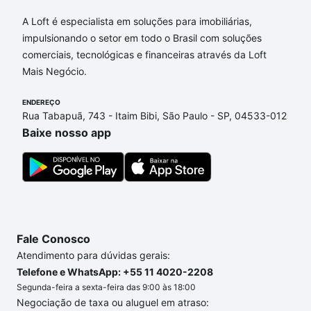
Aqui na Loft temos a oferta ideal para você, com
Apartamentos com 2 quartos à venda em Vila Santa
A Loft é especialista em soluções para imobiliárias,
Rita (Sousas), Campinas, SP que custam a partir de
impulsionando o setor em todo o Brasil com soluções
R$ 0 e com nossas opções de financiamento
comerciais, tecnológicas e financeiras através da Loft
imobiliário as parcelas podem se adequar ao seu
Mais Negócio.
orçamento. Se ainda tem alguma dúvida dos custos
envolvidos no processo de compra, veja em nosso
ENDEREÇO
Rua Tabapuã, 743 - Itaim Bibi, São Paulo - SP, 04533-012
portal
quanto custa comprar um apartamento
e
Baixe nosso app
conte com a gente para comprar o imóvel dos seus
sonhos com segurança e conforto. Loft, com você
até as chaves.
Fale Conosco
Atendimento para dúvidas gerais:
Telefone e WhatsApp: +55 11 4020-2208
Segunda-feira a sexta-feira das 9:00 às 18:00
Negociação de taxa ou aluguel em atraso: