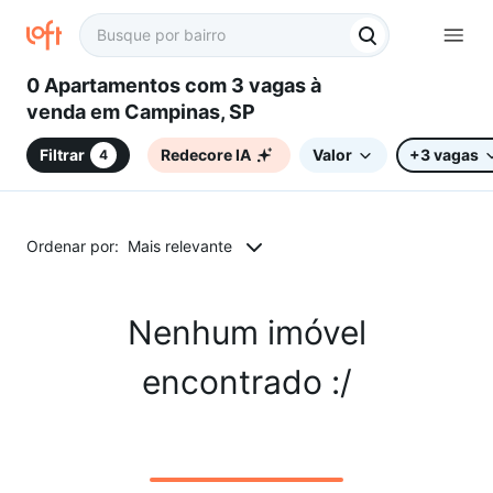
0 Apartamentos com 3 vagas à
venda em Campinas, SP
Filtrar
Redecore IA
Valor
+3 vagas
4
Ordenar por:
Mais relevante
Nenhum imóvel
encontrado :/