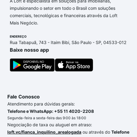
opções de financiamento imobiliário as parcelas
A Loft é especialista em soluções para imobiliárias,
podem se adequar ao seu orçamento. Se ainda tem
impulsionando o setor em todo o Brasil com soluções
alguma dúvida dos custos envolvidos no processo
comerciais, tecnológicas e financeiras através da Loft
de compra, veja em nosso portal
quanto custa
Mais Negócio.
comprar um apartamento
e conte com a gente para
comprar o imóvel dos seus sonhos com segurança e
ENDEREÇO
Rua Tabapuã, 743 - Itaim Bibi, São Paulo - SP, 04533-012
conforto. Loft, com você até as chaves.
Baixe nosso app
Fale Conosco
Atendimento para dúvidas gerais:
Telefone e WhatsApp: +55 11 4020-2208
Segunda-feira a sexta-feira das 9:00 às 18:00
Negociação de taxa ou aluguel em atraso:
loft.vc/fianca_inquilino_arealogada
ou através do
Telefone