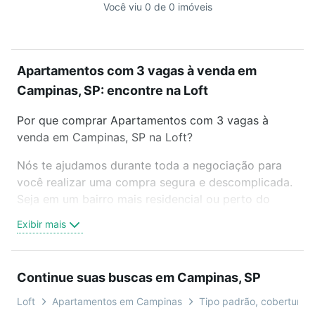
Você viu 0 de 0 imóveis
Apartamentos com 3 vagas à venda em
Campinas, SP: encontre na Loft
Por que comprar Apartamentos com 3 vagas à
venda em Campinas, SP na Loft?
Nós te ajudamos durante toda a negociação para
você realizar uma compra segura e descomplicada.
Seja em um bairro mais residencial ou perto do
trabalho e do metrô, aqui você vai encontrar a
Exibir mais
oferta ideal de Apartamentos com 3 vagas à venda
em Campinas, SP para conquistar seu sonho.
Agende uma visita presencial ou por videochamada,
Continue suas buscas em Campinas, SP
é grátis, sem compromisso e você ainda conta com
mais de 46 mil corretores e imobiliárias te ajudando
Loft
Apartamentos em Campinas
Tipo padrão, cobertura, d