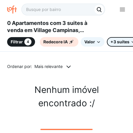
0 Apartamentos com 3 suites à
venda em Village Campinas,
Campinas, SP
Filtrar
Redecore IA
Valor
+3 suítes
4
Ordenar por:
Mais relevante
Nenhum imóvel
encontrado :/