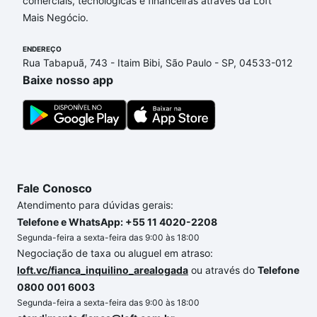
comerciais, tecnológicas e financeiras através da Loft
Piedade, SP que custam a partir de R$ 0 e com
Mais Negócio.
nossas opções de financiamento imobiliário as
parcelas podem se adequar ao seu orçamento. Se
ENDEREÇO
ainda tem alguma dúvida dos custos envolvidos no
Rua Tabapuã, 743 - Itaim Bibi, São Paulo - SP, 04533-012
processo de compra, veja em nosso portal
quanto
Baixe nosso app
custa comprar um apartamento
e conte com a
gente para comprar o imóvel dos seus sonhos com
segurança e conforto. Loft, com você até as
chaves.
Fale Conosco
Atendimento para dúvidas gerais:
Telefone e WhatsApp: +55 11 4020-2208
Segunda-feira a sexta-feira das 9:00 às 18:00
Negociação de taxa ou aluguel em atraso:
loft.vc/fianca_inquilino_arealogada
ou através do
Telefone
0800 001 6003
Segunda-feira a sexta-feira das 9:00 às 18:00