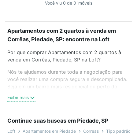
Você viu 0 de 0 imóveis
Apartamentos com 2 quartos à venda em
Corrêas, Piedade, SP: encontre na Loft
Por que comprar Apartamentos com 2 quartos à
venda em Corrêas, Piedade, SP na Loft?
Nós te ajudamos durante toda a negociação para
você realizar uma compra segura e descomplicada.
Seja em um bairro mais residencial ou perto do
trabalho e do metrô, aqui você vai encontrar a
Exibir mais
oferta ideal de Apartamentos com 2 quartos à
venda em Corrêas, Piedade, SP para conquistar seu
sonho. Agende uma visita presencial ou por
Continue suas buscas em Piedade, SP
videochamada, é grátis, sem compromisso e você
ainda conta com mais de 46 mil corretores e
Loft
Apartamentos em Piedade
Corrêas
Tipo padrão, co