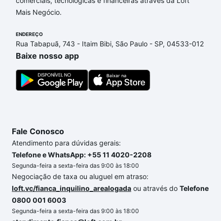
comerciais, tecnológicas e financeiras através da Loft
Guatambu, Piedade, SP que custam a partir de R$ 0
Mais Negócio.
e com nossas opções de financiamento imobiliário
as parcelas podem se adequar ao seu orçamento.
ENDEREÇO
Se ainda tem alguma dúvida dos custos envolvidos
Rua Tabapuã, 743 - Itaim Bibi, São Paulo - SP, 04533-012
no processo de compra, veja em nosso portal
Baixe nosso app
quanto custa comprar um apartamento
e conte com
a gente para comprar o imóvel dos seus sonhos
com segurança e conforto. Loft, com você até as
chaves.
Fale Conosco
Atendimento para dúvidas gerais:
Telefone e WhatsApp: +55 11 4020-2208
Segunda-feira a sexta-feira das 9:00 às 18:00
Negociação de taxa ou aluguel em atraso:
loft.vc/fianca_inquilino_arealogada
ou através do
Telefone
0800 001 6003
Segunda-feira a sexta-feira das 9:00 às 18:00