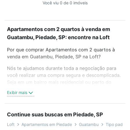
Você viu 0 de 0 imóveis
Apartamentos com 2 quartos à venda em
Guatambu, Piedade, SP: encontre na Loft
Por que comprar Apartamentos com 2 quartos à
venda em Guatambu, Piedade, SP na Loft?
Nós te ajudamos durante toda a negociação para
você realizar uma compra segura e descomplicada.
Seja em um bairro mais residencial ou perto do
trabalho e do metrô, aqui você vai encontrar a
Exibir mais
oferta ideal de Apartamentos com 2 quartos à
venda em Guatambu, Piedade, SP para conquistar
seu sonho. Agende uma visita presencial ou por
Continue suas buscas em Piedade, SP
videochamada, é grátis, sem compromisso e você
ainda conta com mais de 46 mil corretores e
Loft
Apartamentos em Piedade
Guatambu
Tipo padrão,