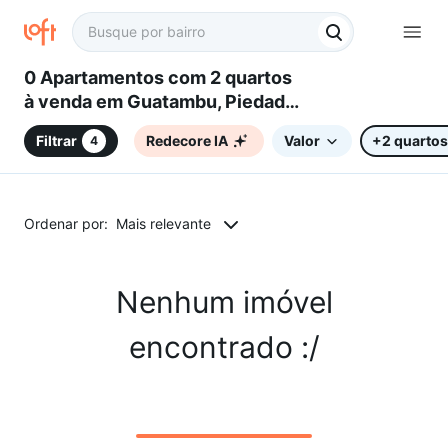
0 Apartamentos com 2 quartos
à venda em Guatambu, Piedade,
SP
Filtrar
Redecore IA
Valor
+2 quartos
4
Ordenar por:
Mais relevante
Nenhum imóvel
encontrado :/