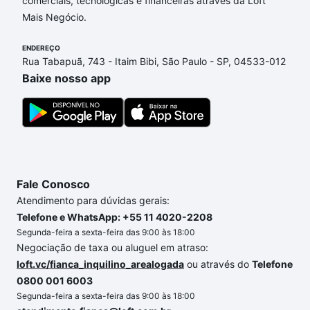
comerciais, tecnológicas e financeiras através da Loft
nossas opções de financiamento imobiliário as
Mais Negócio.
parcelas podem se adequar ao seu orçamento. Se
ainda tem alguma dúvida dos custos envolvidos no
ENDEREÇO
processo de compra, veja em nosso portal
quanto
Rua Tabapuã, 743 - Itaim Bibi, São Paulo - SP, 04533-012
custa comprar um apartamento
e conte com a
Baixe nosso app
gente para comprar o imóvel dos seus sonhos com
segurança e conforto. Loft, com você até as
chaves.
Fale Conosco
Atendimento para dúvidas gerais:
Telefone e WhatsApp: +55 11 4020-2208
Segunda-feira a sexta-feira das 9:00 às 18:00
Negociação de taxa ou aluguel em atraso:
loft.vc/fianca_inquilino_arealogada
ou através do
Telefone
0800 001 6003
Segunda-feira a sexta-feira das 9:00 às 18:00