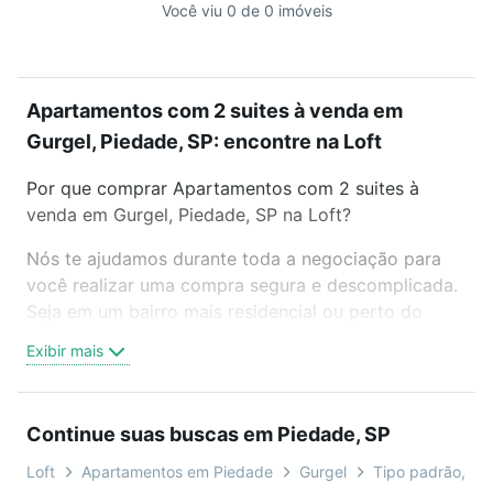
Você viu 0 de 0 imóveis
Apartamentos com 2 suites à venda em
Gurgel, Piedade, SP: encontre na Loft
Por que comprar Apartamentos com 2 suites à
venda em Gurgel, Piedade, SP na Loft?
Nós te ajudamos durante toda a negociação para
você realizar uma compra segura e descomplicada.
Seja em um bairro mais residencial ou perto do
trabalho e do metrô, aqui você vai encontrar a
Exibir mais
oferta ideal de Apartamentos com 2 suites à venda
em Gurgel, Piedade, SP para conquistar seu sonho.
Agende uma visita presencial ou por videochamada,
Continue suas buscas em Piedade, SP
é grátis, sem compromisso e você ainda conta com
mais de 46 mil corretores e imobiliárias te ajudando
Loft
Apartamentos em Piedade
Gurgel
Tipo padrão, cob