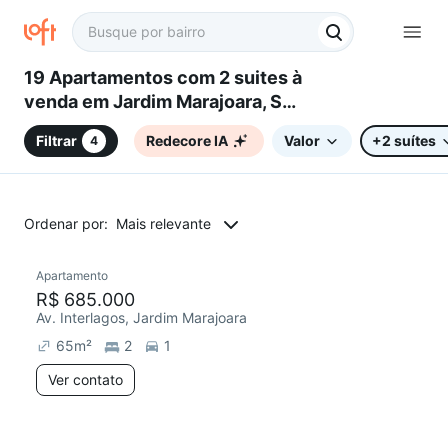
19 Apartamentos com 2 suites à
venda em Jardim Marajoara, São
Paulo, SP
Filtrar
Redecore IA
Valor
+2 suítes
4
Ordenar por:
Mais relevante
Apartamento
Redecorar
R$ 685.000
Av. Interlagos, Jardim Marajoara
65
m²
2
1
Ver contato