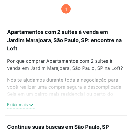
1
Apartamentos com 2 suites à venda em
Jardim Marajoara, São Paulo, SP: encontre na
Loft
Por que comprar Apartamentos com 2 suites à
venda em Jardim Marajoara, São Paulo, SP na Loft?
Nós te ajudamos durante toda a negociação para
você realizar uma compra segura e descomplicada.
Seja em um bairro mais residencial ou perto do
trabalho e do metrô, aqui você vai encontrar a
Exibir mais
oferta ideal de Apartamentos com 2 suites à venda
em Jardim Marajoara, São Paulo, SP para conquistar
seu sonho. Agende uma visita presencial ou por
Continue suas buscas em São Paulo, SP
videochamada, é grátis, sem compromisso e você