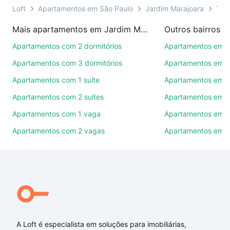
ainda conta com mais de 46 mil corretores e
Loft
Apartamentos em São Paulo
Jardim Marajoara
Tipo
imobiliárias te ajudando na compra, venda ou troca
Mais apartamentos em Jardim Marajoara
Outros bairros e
de imóveis.
Apartamentos com 2 dormitórios
Apartamentos em P
Como escolher um imóvel?
Apartamentos com 3 dormitórios
Apartamentos em Vi
Use barra de busca no topo para pesquisar por
Apartamentos com 1 suíte
Apartamentos em P
ruas, bairros e até condomínios favoritos. Você
Apartamentos com 2 suítes
Apartamentos em Be
também pode usar os filtros como quantidade de
quartos, suítes, com ou sem vaga de garagem para
Apartamentos com 1 vaga
Apartamentos em 
combinar perfeitamente com o preço, metragem e
Apartamentos com 2 vagas
Apartamentos em B
comodidades, como piscina, academia, salão de
festas ou área verde e encontrar Apartamentos com
2 suites à venda em Jardim Marajoara, São Paulo,
SP ideal para você na Loft.
Qual o preço de Apartamentos com 2 suites à
venda em Jardim Marajoara, São Paulo, SP?
A Loft é especialista em soluções para imobiliárias,
Aqui na Loft temos a oferta ideal para você, com