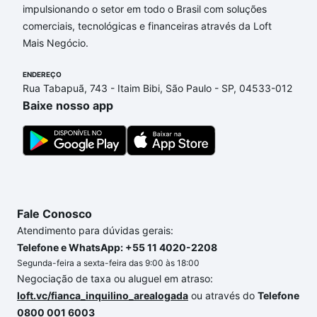
impulsionando o setor em todo o Brasil com soluções
Apartamentos com 2 suites à venda em Jardim
comerciais, tecnológicas e financeiras através da Loft
Marajoara, São Paulo, SP que custam a partir de R$
Mais Negócio.
0 e com nossas opções de financiamento imobiliário
as parcelas podem se adequar ao seu orçamento.
ENDEREÇO
Se ainda tem alguma dúvida dos custos envolvidos
Rua Tabapuã, 743 - Itaim Bibi, São Paulo - SP, 04533-012
no processo de compra, veja em nosso portal
Baixe nosso app
quanto custa comprar um apartamento
e conte com
a gente para comprar o imóvel dos seus sonhos
com segurança e conforto. Loft, com você até as
chaves.
Fale Conosco
Atendimento para dúvidas gerais:
Telefone e WhatsApp: +55 11 4020-2208
Segunda-feira a sexta-feira das 9:00 às 18:00
Negociação de taxa ou aluguel em atraso:
loft.vc/fianca_inquilino_arealogada
ou através do
Telefone
0800 001 6003