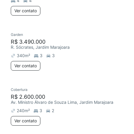
4
4
Ver contato
Garden
Redecorar
Chegou este mês
R$ 3.490.000
R. Sócrates, Jardim Marajoara
340
m²
3
3
Ver contato
Cobertura
Redecorar
R$ 2.600.000
Av. Ministro Álvaro de Souza Lima, Jardim Marajoara
240
m²
3
2
Ver contato