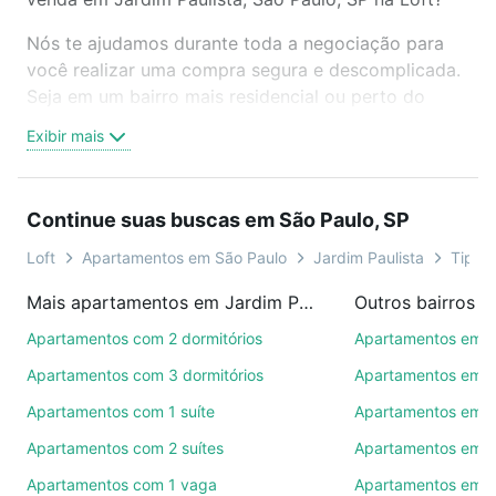
Nós te ajudamos durante toda a negociação para
você realizar uma compra segura e descomplicada.
Seja em um bairro mais residencial ou perto do
trabalho e do metrô, aqui você vai encontrar a
Exibir mais
oferta ideal de Apartamentos com 3 quartos à
venda em Jardim Paulista, São Paulo, SP para
conquistar seu sonho. Agende uma visita presencial
Continue suas buscas em São Paulo, SP
ou por videochamada, é grátis, sem compromisso e
você ainda conta com mais de 46 mil corretores e
Loft
Apartamentos em São Paulo
Jardim Paulista
Tipo p
imobiliárias te ajudando na compra, venda ou troca
Mais apartamentos em Jardim Paulista
Outros bairros e
de imóveis.
Apartamentos com 2 dormitórios
Apartamentos em P
Como escolher um imóvel?
Apartamentos com 3 dormitórios
Apartamentos em Vi
Use barra de busca no topo para pesquisar por
Apartamentos com 1 suíte
Apartamentos em P
ruas, bairros e até condomínios favoritos. Você
Apartamentos com 2 suítes
Apartamentos em Be
também pode usar os filtros como quantidade de
quartos, suítes, com ou sem vaga de garagem para
Apartamentos com 1 vaga
Apartamentos em 