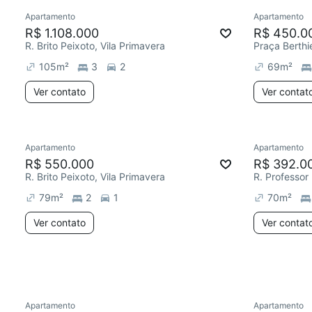
Apartamento
Apartamento
Redecorar
R$ 1.108.000
R$ 450.0
R. Brito Peixoto, Vila Primavera
105
m²
3
2
69
m²
Ver contato
Ver contat
Apartamento
Apartamento
Redecorar
Redecor
R$ 550.000
R$ 392.0
R. Brito Peixoto, Vila Primavera
R. Professor
79
m²
2
1
70
m²
Ver contato
Ver contat
Apartamento
Apartamento
Redecorar