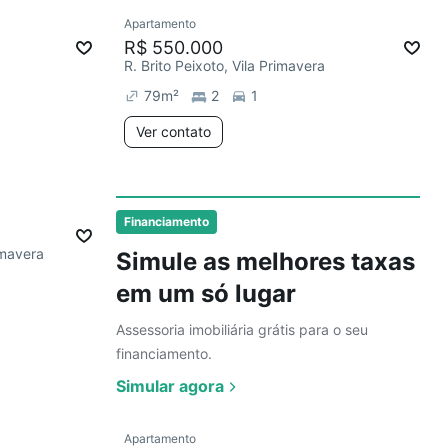
Ver
Apartamento
Redecorar
R$ 550.000
R. Brito Peixoto, Vila Primavera
79
m²
2
1
Ver contato
Ver
Financiamento
imavera
Simule as melhores taxas
em um só lugar
Assessoria imobiliária grátis para o seu
financiamento.
Simular agora
Ver
Apartamento