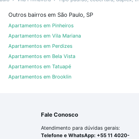
rtamentos à venda em Vila Primavera, São Paulo, SP que c
Outros bairros em São Paulo, SP
uar ao seu orçamento. Se ainda tem alguma dúvida dos cus
Apartamentos em Pinheiros
 com a gente para comprar o imóvel dos seus sonhos com s
Apartamentos em Vila Mariana
Apartamentos em Perdizes
Apartamentos em Bela Vista
Apartamentos em Tatuapé
Apartamentos em Brooklin
Fale Conosco
Atendimento para dúvidas gerais:
Telefone e WhatsApp: +55 11 4020-