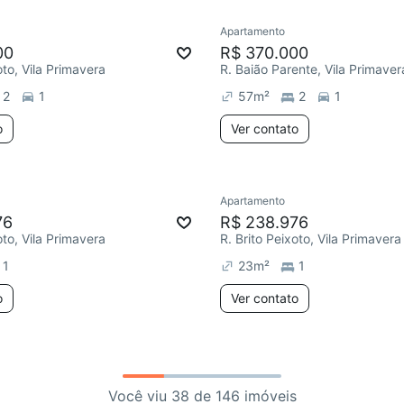
Apartamento
00
R$ 370.000
oto, Vila Primavera
R. Baião Parente, Vila Primaver
2
1
57
m²
2
1
o
Ver contato
Apartamento
76
R$ 238.976
oto, Vila Primavera
R. Brito Peixoto, Vila Primavera
1
23
m²
1
o
Ver contato
Você viu 38 de 146 imóveis