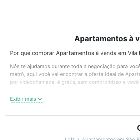
Apartamentos à ve
Por que comprar Apartamentos à venda em Vila P
Nós te ajudamos durante toda a negociação para você 
metrô, aqui você vai encontrar a oferta ideal de Apar
por videochamada, é grátis, sem compromisso e você a
Como escolher um imóvel?
Exibir mais
Use barra de busca no topo para pesquisar por ruas, 
ou sem vaga de garagem para combinar perfeitamente 
Apartamentos à venda em Vila Primavera, São Paulo, S
Qual o preço de Apartamentos à venda em Vila P
Loft
Apartamentos em São P