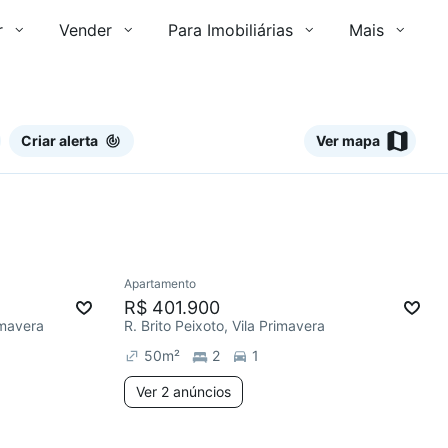
r
Vender
Para Imobiliárias
Mais
Criar alerta
Ver mapa
2 anúncios
Apartamento
mês
Redecorar
R$ 401.900
imavera
R. Brito Peixoto, Vila Primavera
50
m²
2
1
Ver 2 anúncios