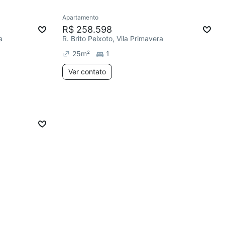
Apartamento
R$ 258.598
a
R. Brito Peixoto, Vila Primavera
25
m²
1
Ver contato