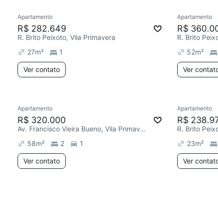
Apartamento
Apartamento
R$ 282.649
R$ 360.0
R. Brito Peixoto, Vila Primavera
R. Brito Peix
27
m²
1
52
m²
Ver contato
Ver contat
Apartamento
Apartamento
R$ 320.000
R$ 238.9
Av. Francisco Vieira Bueno, Vila Primavera
R. Brito Peix
58
m²
2
1
23
m²
Ver contato
Ver contat