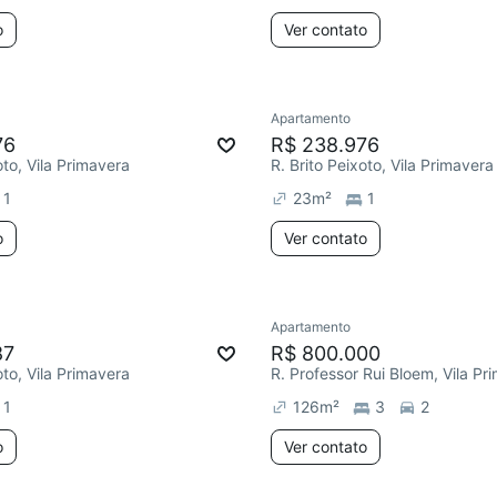
o
Ver contato
Apartamento
76
R$ 238.976
oto, Vila Primavera
R. Brito Peixoto, Vila Primavera
1
23
m²
1
o
Ver contato
Apartamento
87
R$ 800.000
oto, Vila Primavera
R. Professor Rui Bloem, Vila Pr
1
126
m²
3
2
o
Ver contato