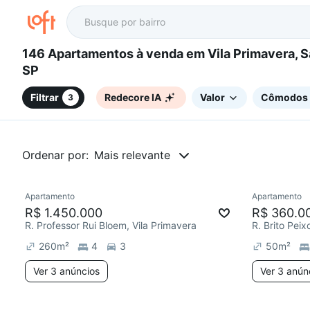
146 Apartamentos à venda em Vila Primavera, São Paulo,
SP
Filtrar
Redecore IA
Valor
Cômodos
3
Ordenar por:
Mais relevante
3 anúncios
Apartamento
Apartamento
R$ 1.450.000
R$ 360.0
R. Professor Rui Bloem, Vila Primavera
R. Brito Peix
260
m²
4
3
50
m²
Ver 3 anúncios
Ver 3 anún