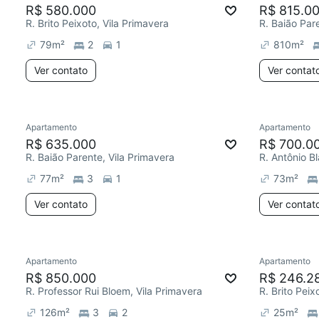
R$ 580.000
R$ 815.0
R. Brito Peixoto, Vila Primavera
R. Baião Par
79
m²
2
1
810
m²
Ver contato
Ver contat
Apartamento
Apartamento
R$ 635.000
R$ 700.0
R. Baião Parente, Vila Primavera
R. Antônio B
77
m²
3
1
73
m²
Ver contato
Ver contat
Apartamento
Apartamento
R$ 850.000
R$ 246.2
R. Professor Rui Bloem, Vila Primavera
R. Brito Peix
126
m²
3
2
25
m²