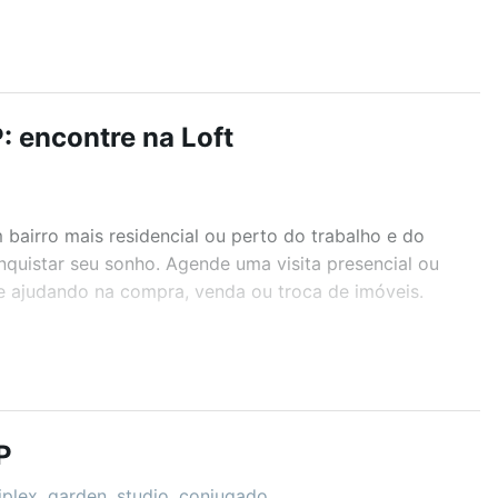
: encontre na Loft
airro mais residencial ou perto do trabalho e do
nquistar seu sonho. Agende uma visita presencial ou
te ajudando na compra, venda ou troca de imóveis.
r os filtros como quantidade de quartos, suítes, com
demia, salão de festas ou área verde e encontrar
P
iplex, garden, studio, conjugado