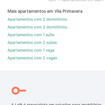
Aqui na Loft temos a oferta ideal para você, com Apa
Mais apartamentos em Vila Primavera
financiamento imobiliário as parcelas podem se adeq
Apartamentos com 2 dormitórios
portal
quanto custa comprar um apartamento
e conte
Apartamentos com 3 dormitórios
Apartamentos com 1 suíte
Apartamentos com 2 suítes
Apartamentos com 1 vaga
Apartamentos com 2 vagas
A Loft é especialista em soluções para imobiliárias,