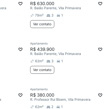
R$ 630.000
vera
R. Baião Parente, Vila Primavera
79
m²
3
1
Ver contato
Apartamento
R$ 439.900
R. Baião Parente, Vila Primavera
62
m²
3
1
Ver contato
Apartamento
R$ 380.000
a
R. Professor Rui Bloem, Vila Primavera
62
m²
2
1