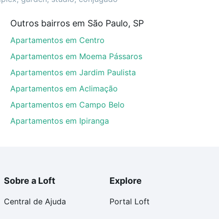
ustam a partir de R$ 0 e com nossas opções de
Outros bairros em São Paulo, SP
tos envolvidos no processo de compra, veja em nosso
Apartamentos em Centro
egurança e conforto. Loft, com você até as chaves.
Apartamentos em Moema Pássaros
Apartamentos em Jardim Paulista
Apartamentos em Aclimação
Apartamentos em Campo Belo
Apartamentos em Ipiranga
Sobre a Loft
Explore
Central de Ajuda
Portal Loft