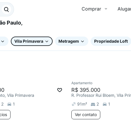
Comprar
Aluga
Vila Primavera
Metragem
Propriedade Loft
3 anúncios
Apartamento
Redecorar
Chegou este 
00
R$ 395.000
oto, Vila Primavera
R. Professor Rui Bloem, Vila Pr
2
1
91
m²
2
1
cios
Ver contato