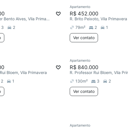
Apartamento
Redecorar
00
R$ 452.000
Praça Berthier Bento Alves, Vila Primavera
R. Brito Peixoto, Vila Primavera
3
2
79
m²
2
1
o
Ver contato
Apartamento
ar
Redecorar
00
R$ 840.000
 Rui Bloem, Vila Primavera
R. Professor Rui Bloem, Vila Pr
2
1
130
m²
3
2
o
Ver contato
Apartamento