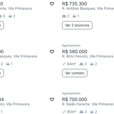
00
R$ 735.300
ente, Vila Primavera
R. Antônio Blasques, Vila Prima
3
2
2
1
o
Ver 2 anúncios
Apartamento
00
R$ 580.000
lasques, Vila Primavera
R. Brito Peixoto, Vila Primavera
2
1
84
m²
3
2
o
Ver contato
Apartamento
84
R$ 700.000
oto, Vila Primavera
R. Baião Parente, Vila Primaver
1
80
m²
3
2