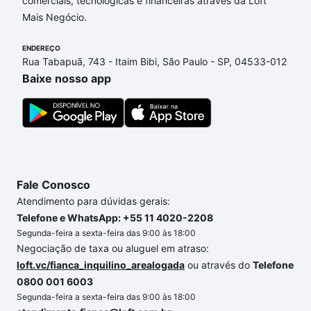
comerciais, tecnológicas e financeiras através da Loft
Maria, Sorocaba, SP que custam a partir de R$ 0 e
Mais Negócio.
com nossas opções de financiamento imobiliário as
parcelas podem se adequar ao seu orçamento. Se
ENDEREÇO
ainda tem alguma dúvida dos custos envolvidos no
Rua Tabapuã, 743 - Itaim Bibi, São Paulo - SP, 04533-012
processo de compra, veja em nosso portal
quanto
Baixe nosso app
custa comprar um apartamento
e conte com a
gente para comprar o imóvel dos seus sonhos com
segurança e conforto. Loft, com você até as
chaves.
Fale Conosco
Atendimento para dúvidas gerais:
Telefone e WhatsApp: +55 11 4020-2208
Segunda-feira a sexta-feira das 9:00 às 18:00
Negociação de taxa ou aluguel em atraso:
loft.vc/fianca_inquilino_arealogada
ou através do
Telefone
0800 001 6003
Segunda-feira a sexta-feira das 9:00 às 18:00