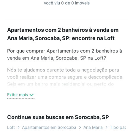
Você viu 0 de 0 imóveis
Apartamentos com 2 banheiros à venda em
Ana Maria, Sorocaba, SP: encontre na Loft
Por que comprar Apartamentos com 2 banheiros à
venda em Ana Maria, Sorocaba, SP na Loft?
Nós te ajudamos durante toda a negociação para
você realizar uma compra segura e descomplicada.
Seja em um bairro mais residencial ou perto do
trabalho e do metrô, aqui você vai encontrar a
Exibir mais
oferta ideal de Apartamentos com 2 banheiros à
venda em Ana Maria, Sorocaba, SP para conquistar
seu sonho. Agende uma visita presencial ou por
Continue suas buscas em Sorocaba, SP
videochamada, é grátis, sem compromisso e você
ainda conta com mais de 46 mil corretores e
Loft
Apartamentos em Sorocaba
Ana Maria
Tipo padrão