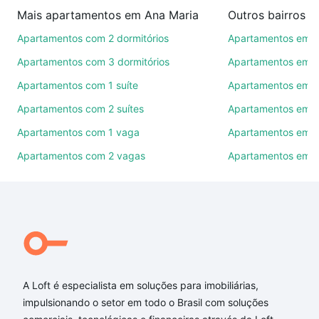
imobiliárias te ajudando na compra, venda ou troca
Mais apartamentos em Ana Maria
Outros bairros 
de imóveis.
Apartamentos com 2 dormitórios
Apartamentos em C
Como escolher um imóvel?
Apartamentos com 3 dormitórios
Apartamentos em Vi
Use barra de busca no topo para pesquisar por
Apartamentos com 1 suíte
Apartamentos em J
ruas, bairros e até condomínios favoritos. Você
Apartamentos com 2 suítes
Apartamentos em J
também pode usar os filtros como quantidade de
quartos, suítes, com ou sem vaga de garagem para
Apartamentos com 1 vaga
Apartamentos em Vi
combinar perfeitamente com o preço, metragem e
Apartamentos com 2 vagas
Apartamentos em J
comodidades, como piscina, academia, salão de
festas ou área verde e encontrar Apartamentos com
2 banheiros à venda em Ana Maria, Sorocaba, SP
ideal para você na Loft.
Qual o preço de Apartamentos com 2 banheiros à
venda em Ana Maria, Sorocaba, SP?
A Loft é especialista em soluções para imobiliárias,
Aqui na Loft temos a oferta ideal para você, com
impulsionando o setor em todo o Brasil com soluções
Apartamentos com 2 banheiros à venda em Ana