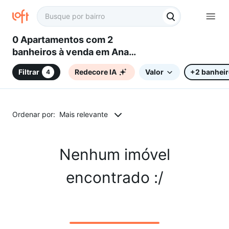
0 Apartamentos com 2
banheiros à venda em Ana
Maria, Sorocaba, SP
Filtrar
Redecore IA
Valor
+2 banhei
4
Ordenar por:
Mais relevante
Nenhum imóvel
encontrado :/