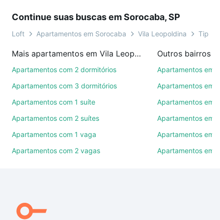
sonho. Agende uma visita presencial ou por
Continue suas buscas em Sorocaba, SP
videochamada, é grátis, sem compromisso e você
ainda conta com mais de 46 mil corretores e
Loft
Apartamentos em Sorocaba
Vila Leopoldina
Tipo p
imobiliárias te ajudando na compra, venda ou troca
Mais apartamentos em Vila Leopoldina
Outros bairros 
de imóveis.
Apartamentos com 2 dormitórios
Apartamentos em C
Como escolher um imóvel?
Apartamentos com 3 dormitórios
Apartamentos em Vi
Use barra de busca no topo para pesquisar por
Apartamentos com 1 suíte
Apartamentos em J
ruas, bairros e até condomínios favoritos. Você
Apartamentos com 2 suítes
Apartamentos em J
também pode usar os filtros como quantidade de
quartos, suítes, com ou sem vaga de garagem para
Apartamentos com 1 vaga
Apartamentos em Vi
combinar perfeitamente com o preço, metragem e
Apartamentos com 2 vagas
Apartamentos em J
comodidades, como piscina, academia, salão de
festas ou área verde e encontrar Apartamentos à
venda em Vila Leopoldina, Sorocaba, SP ideal para
você na Loft.
Qual o preço de Apartamentos à venda em Vila