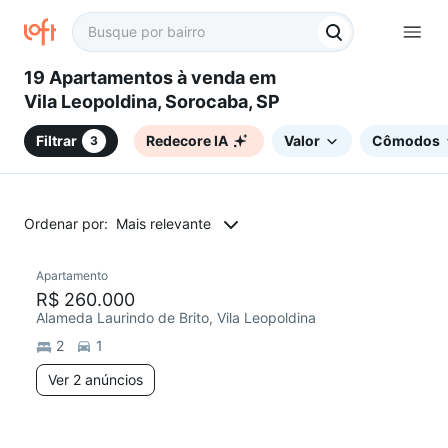
19 Apartamentos à venda em
Vila Leopoldina, Sorocaba, SP
Filtrar
Redecore IA
Valor
Cômodos
3
Ordenar por:
Mais relevante
2 anúncios
Apartamento
Redecorar
R$ 260.000
Alameda Laurindo de Brito, Vila Leopoldina
2
1
Ver 2 anúncios