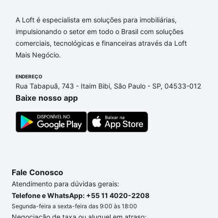
Leopoldina, Sorocaba, SP?
A Loft é especialista em soluções para imobiliárias,
Aqui na Loft temos a oferta ideal para você, com
impulsionando o setor em todo o Brasil com soluções
Apartamentos à venda em Vila Leopoldina,
comerciais, tecnológicas e financeiras através da Loft
Sorocaba, SP que custam a partir de R$ 0 e com
Mais Negócio.
nossas opções de financiamento imobiliário as
parcelas podem se adequar ao seu orçamento. Se
ENDEREÇO
ainda tem alguma dúvida dos custos envolvidos no
Rua Tabapuã, 743 - Itaim Bibi, São Paulo - SP, 04533-012
processo de compra, veja em nosso portal
quanto
Baixe nosso app
custa comprar um apartamento
e conte com a
gente para comprar o imóvel dos seus sonhos com
segurança e conforto. Loft, com você até as
chaves.
Fale Conosco
Atendimento para dúvidas gerais:
Telefone e WhatsApp: +55 11 4020-2208
Segunda-feira a sexta-feira das 9:00 às 18:00
Negociação de taxa ou aluguel em atraso: