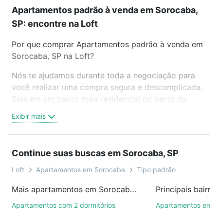
Apartamentos padrão à venda em Sorocaba,
SP: encontre na Loft
Por que comprar Apartamentos padrão à venda em
Sorocaba, SP na Loft?
Nós te ajudamos durante toda a negociação para
você realizar uma compra segura e descomplicada.
Seja em um bairro mais residencial ou perto do
trabalho e do metrô, aqui você vai encontrar a
Exibir mais
oferta ideal de Apartamentos padrão à venda em
Sorocaba, SP para conquistar seu sonho. Agende
uma visita presencial ou por videochamada, é grátis,
Continue suas buscas em Sorocaba, SP
sem compromisso e você ainda conta com mais de
46 mil corretores e imobiliárias te ajudando na
Loft
Apartamentos em Sorocaba
Tipo padrão
compra, venda ou troca de imóveis.
Mais apartamentos em Sorocaba, SP
Como escolher um imóvel?
Apartamentos com 2 dormitórios
Apartamentos em C