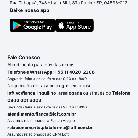
Rua Tabapuã, 743 - Itaim Bibi, São Paulo - SP, 04533-012
um apartamento
e conte com a gente para comprar
Baixe nosso app
o imóvel dos seus sonhos com segurança e
conforto. Loft, com você até as chaves.
Fale Conosco
Atendimento para dúvidas gerais:
Telefone e WhatsApp: +55 11 4020-2208
Segunda-feira a sexta-feira das 9:00 às 18:00
Negociação de taxa ou aluguel em atraso:
loft.vc/fianca_inquilino_arealogada
ou através do
Telefone
0800 001 6003
Segunda-feira a sexta-feira das 9:00 às 18:00
atendimento.fianca@loft.com.br
Assuntos relacionados a Fiança Aluguel
relacionamento.plataforma@loft.com.br
Assuntos relacionados ao CRM Loft