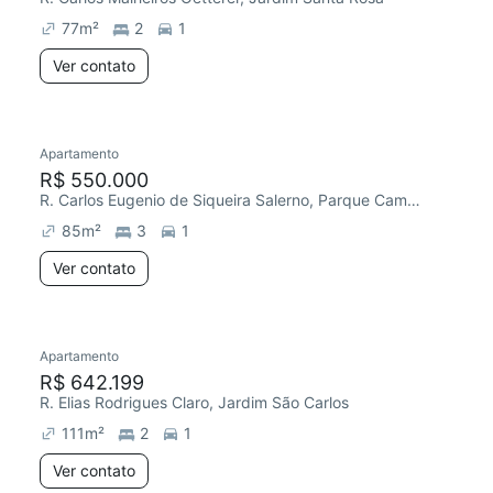
77
m²
2
1
Ver contato
Apartamento
Redecorar
Chegou este mês
R$ 550.000
R. Carlos Eugenio de Siqueira Salerno, Parque Campolim
85
m²
3
1
Ver contato
Apartamento
Chegou este mês
R$ 642.199
R. Elias Rodrigues Claro, Jardim São Carlos
111
m²
2
1
Ver contato