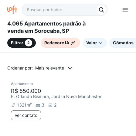
4.065 Apartamentos padrão à
venda em Sorocaba, SP
Filtrar
Redecore IA
Valor
Cômodos
2
Ordenar por:
Mais relevante
Apartamento
Redecorar
R$ 550.000
R. Orlando Bismara, Jardim Nova Manchester
1321
m²
3
2
Ver contato