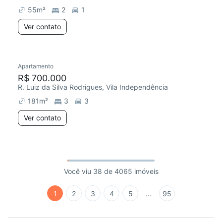
55
m²
2
1
Ver contato
Apartamento
R$ 700.000
R. Luiz da Silva Rodrigues, Vila Independência
181
m²
3
3
Ver contato
Você viu 38 de 4065 imóveis
1
2
3
4
5
...
95