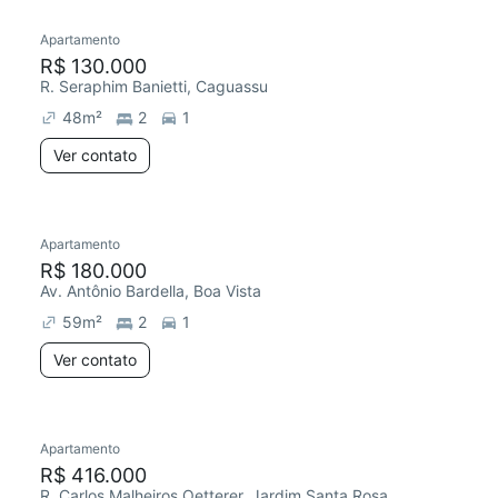
Apartamento
Redecorar
R$ 130.000
R. Seraphim Banietti, Caguassu
48
m²
2
1
Ver contato
Apartamento
R$ 180.000
Av. Antônio Bardella, Boa Vista
59
m²
2
1
Ver contato
Apartamento
Chegou há 4 dias
R$ 416.000
R. Carlos Malheiros Oetterer, Jardim Santa Rosa