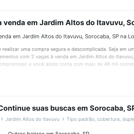
venda em Jardim Altos do Itavuvu, So
nda em Jardim Altos do Itavuvu, Sorocaba, SP na Lo
realizar uma compra segura e descomplicada. Seja em um b
rtamentos com 2 vagas à venda em Jardim Altos do Itavuvu
 compromisso e você ainda conta com mais de 46 mil corret
bairros e até condomínios favoritos. Você também pode usa
com o preço, metragem e comodidades, como piscina, aca
Continue suas buscas em Sorocaba, S
 Itavuvu, Sorocaba, SP ideal para você na Loft.
Jardim Altos do Itavuvu
Tipo padrão, cobertura, duple
nda em Jardim Altos do Itavuvu, Sorocaba, SP?
Outros bairros em Sorocaba, SP