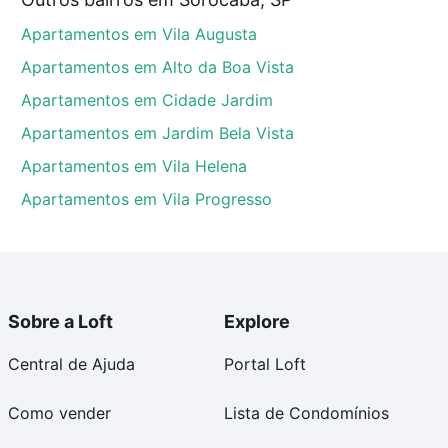
u, Sorocaba, SP que custam a partir de R$ 0 e com
Apartamentos em Vila Augusta
ma dúvida dos custos envolvidos no processo de
l dos seus sonhos com segurança e conforto. Loft,
Apartamentos em Alto da Boa Vista
Apartamentos em Cidade Jardim
Apartamentos em Jardim Bela Vista
Apartamentos em Vila Helena
Apartamentos em Vila Progresso
Sobre a Loft
Explore
Central de Ajuda
Portal Loft
Como vender
Lista de Condomínios