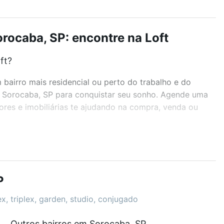
rocaba, SP: encontre na Loft
ft?
airro mais residencial ou perto do trabalho e do
, Sorocaba, SP para conquistar seu sonho. Agende uma
ores e imobiliárias te ajudando na compra, venda ou
r os filtros como quantidade de quartos, suítes, com
demia, salão de festas ou área verde e encontrar
P
x, triplex, garden, studio, conjugado
Outros bairros em Sorocaba, SP