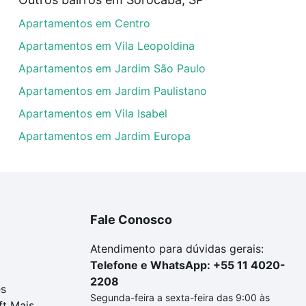
artamentos com 2 vagas à venda em Jardim Altos do Itavuv
Apartamentos em Centro
las podem se adequar ao seu orçamento. Se ainda tem algu
um apartamento
e conte com a gente para comprar o imóve
Apartamentos em Vila Leopoldina
Apartamentos em Jardim São Paulo
Apartamentos em Jardim Paulistano
Apartamentos em Vila Isabel
Apartamentos em Jardim Europa
Fale Conosco
Atendimento para dúvidas gerais:
Telefone e WhatsApp: +55 11 4020-
2208
es
Segunda-feira a sexta-feira das 9:00 às
ft Mais