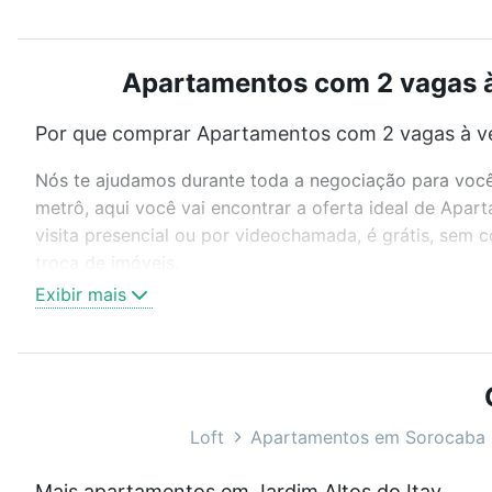
Apartamentos com 2 vagas à 
Por que comprar Apartamentos com 2 vagas à ve
Nós te ajudamos durante toda a negociação para você 
metrô, aqui você vai encontrar a oferta ideal de Apa
visita presencial ou por videochamada, é grátis, sem
troca de imóveis.
Exibir mais
Como escolher um imóvel?
Use barra de busca no topo para pesquisar por ruas, 
ou sem vaga de garagem para combinar perfeitamente 
Apartamentos com 2 vagas à venda em Jardim Altos do
Loft
Apartamentos em Sorocaba
Qual o preço de Apartamentos com 2 vagas à ve
Mais apartamentos em Jardim Altos do Itavuvu