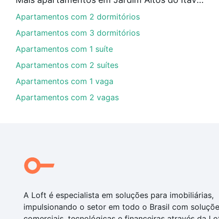
Aqui na Loft temos a oferta ideal para você, com Ap
Apartamentos com 2 dormitórios
nossas opções de financiamento imobiliário as parce
compra, veja em nosso portal
quanto custa comprar 
Apartamentos com 3 dormitórios
com você até as chaves.
Apartamentos com 1 suíte
Apartamentos com 2 suítes
Apartamentos com 1 vaga
Apartamentos com 2 vagas
A Loft é especialista em soluções para imobiliárias,
impulsionando o setor em todo o Brasil com soluçõ
comerciais, tecnológicas e financeiras através da Lo