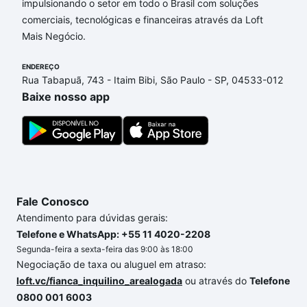
impulsionando o setor em todo o Brasil com soluções
Apartamentos com 4 banheiros à venda em Jardim
comerciais, tecnológicas e financeiras através da Loft
Aeroporto, Sorocaba, SP que custam a partir de R$
Mais Negócio.
0 e com nossas opções de financiamento imobiliário
as parcelas podem se adequar ao seu orçamento.
ENDEREÇO
Se ainda tem alguma dúvida dos custos envolvidos
Rua Tabapuã, 743 - Itaim Bibi, São Paulo - SP, 04533-012
no processo de compra, veja em nosso portal
Baixe nosso app
quanto custa comprar um apartamento
e conte com
a gente para comprar o imóvel dos seus sonhos
com segurança e conforto. Loft, com você até as
chaves.
Fale Conosco
Atendimento para dúvidas gerais:
Telefone e WhatsApp: +55 11 4020-2208
Segunda-feira a sexta-feira das 9:00 às 18:00
Negociação de taxa ou aluguel em atraso:
loft.vc/fianca_inquilino_arealogada
ou através do
Telefone
0800 001 6003