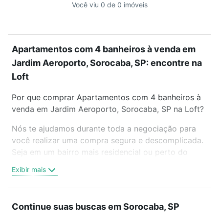
Você viu 0 de 0 imóveis
Apartamentos com 4 banheiros à venda em
Jardim Aeroporto, Sorocaba, SP: encontre na
Loft
Por que comprar Apartamentos com 4 banheiros à
venda em Jardim Aeroporto, Sorocaba, SP na Loft?
Nós te ajudamos durante toda a negociação para
você realizar uma compra segura e descomplicada.
Seja em um bairro mais residencial ou perto do
trabalho e do metrô, aqui você vai encontrar a
Exibir mais
oferta ideal de Apartamentos com 4 banheiros à
venda em Jardim Aeroporto, Sorocaba, SP para
conquistar seu sonho. Agende uma visita presencial
Continue suas buscas em Sorocaba, SP
ou por videochamada, é grátis, sem compromisso e