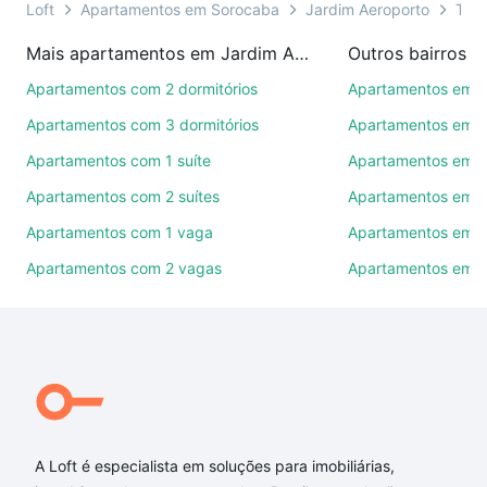
você ainda conta com mais de 46 mil corretores e
Loft
Apartamentos em Sorocaba
Jardim Aeroporto
Tipo
imobiliárias te ajudando na compra, venda ou troca
Mais apartamentos em Jardim Aeroporto
Outros bairros 
de imóveis.
Apartamentos com 2 dormitórios
Apartamentos em C
Como escolher um imóvel?
Apartamentos com 3 dormitórios
Apartamentos em Vi
Use barra de busca no topo para pesquisar por
Apartamentos com 1 suíte
Apartamentos em J
ruas, bairros e até condomínios favoritos. Você
Apartamentos com 2 suítes
Apartamentos em J
também pode usar os filtros como quantidade de
quartos, suítes, com ou sem vaga de garagem para
Apartamentos com 1 vaga
Apartamentos em Vi
combinar perfeitamente com o preço, metragem e
Apartamentos com 2 vagas
Apartamentos em J
comodidades, como piscina, academia, salão de
festas ou área verde e encontrar Apartamentos com
4 banheiros à venda em Jardim Aeroporto,
Sorocaba, SP ideal para você na Loft.
Qual o preço de Apartamentos com 4 banheiros à
venda em Jardim Aeroporto, Sorocaba, SP?
A Loft é especialista em soluções para imobiliárias,
Aqui na Loft temos a oferta ideal para você, com