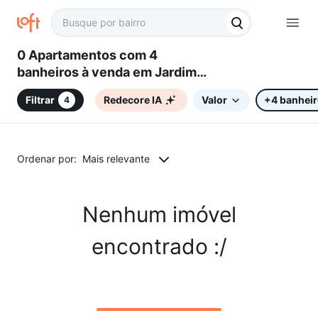
0 Apartamentos com 4
banheiros à venda em Jardim
Aeroporto, Sorocaba, SP
Filtrar
Redecore IA
Valor
+4 banhei
4
Ordenar por:
Mais relevante
Nenhum imóvel
encontrado :/