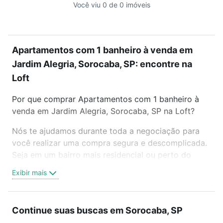
Você viu 0 de 0 imóveis
Apartamentos com 1 banheiro à venda em
Jardim Alegria, Sorocaba, SP: encontre na
Loft
Por que comprar Apartamentos com 1 banheiro à
venda em Jardim Alegria, Sorocaba, SP na Loft?
Nós te ajudamos durante toda a negociação para
você realizar uma compra segura e descomplicada.
Seja em um bairro mais residencial ou perto do
trabalho e do metrô, aqui você vai encontrar a
Exibir mais
oferta ideal de Apartamentos com 1 banheiro à
venda em Jardim Alegria, Sorocaba, SP para
conquistar seu sonho. Agende uma visita presencial
Continue suas buscas em Sorocaba, SP
ou por videochamada, é grátis, sem compromisso e