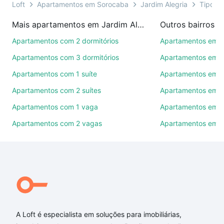
você ainda conta com mais de 46 mil corretores e
Loft
Apartamentos em Sorocaba
Jardim Alegria
Tipo pa
imobiliárias te ajudando na compra, venda ou troca
Mais apartamentos em Jardim Alegria
Outros bairros 
de imóveis.
Apartamentos com 2 dormitórios
Apartamentos em C
Como escolher um imóvel?
Apartamentos com 3 dormitórios
Apartamentos em Vi
Use barra de busca no topo para pesquisar por
Apartamentos com 1 suíte
Apartamentos em J
ruas, bairros e até condomínios favoritos. Você
Apartamentos com 2 suítes
Apartamentos em J
também pode usar os filtros como quantidade de
quartos, suítes, com ou sem vaga de garagem para
Apartamentos com 1 vaga
Apartamentos em Vi
combinar perfeitamente com o preço, metragem e
Apartamentos com 2 vagas
Apartamentos em J
comodidades, como piscina, academia, salão de
festas ou área verde e encontrar Apartamentos com
1 banheiro à venda em Jardim Alegria, Sorocaba, SP
ideal para você na Loft.
Qual o preço de Apartamentos com 1 banheiro à
venda em Jardim Alegria, Sorocaba, SP?
A Loft é especialista em soluções para imobiliárias,
Aqui na Loft temos a oferta ideal para você, com