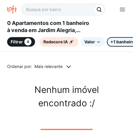
0 Apartamentos com 1 banheiro
à venda em Jardim Alegria,
Sorocaba, SP
Filtrar
Redecore IA
Valor
+1 banheir
4
Ordenar por:
Mais relevante
Nenhum imóvel
encontrado :/