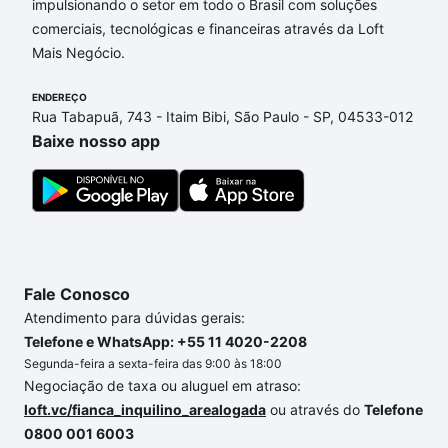
impulsionando o setor em todo o Brasil com soluções
Apartamentos com 1 banheiro à venda em Jardim
comerciais, tecnológicas e financeiras através da Loft
Alegria, Sorocaba, SP que custam a partir de R$ 0 e
Mais Negócio.
com nossas opções de financiamento imobiliário as
parcelas podem se adequar ao seu orçamento. Se
ENDEREÇO
ainda tem alguma dúvida dos custos envolvidos no
Rua Tabapuã, 743 - Itaim Bibi, São Paulo - SP, 04533-012
processo de compra, veja em nosso portal
quanto
Baixe nosso app
custa comprar um apartamento
e conte com a
gente para comprar o imóvel dos seus sonhos com
segurança e conforto. Loft, com você até as
chaves.
Fale Conosco
Atendimento para dúvidas gerais:
Telefone e WhatsApp: +55 11 4020-2208
Segunda-feira a sexta-feira das 9:00 às 18:00
Negociação de taxa ou aluguel em atraso:
loft.vc/fianca_inquilino_arealogada
ou através do
Telefone
0800 001 6003