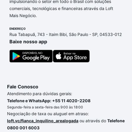
impulsionando o setor em todo o Brasil com soluções
Apartamentos com 4 banheiros à venda em Jardim
comerciais, tecnológicas e financeiras através da Loft
Alegria, Sorocaba, SP que custam a partir de R$ 0 e
Mais Negócio.
com nossas opções de financiamento imobiliário as
parcelas podem se adequar ao seu orçamento. Se
ENDEREÇO
ainda tem alguma dúvida dos custos envolvidos no
Rua Tabapuã, 743 - Itaim Bibi, São Paulo - SP, 04533-012
processo de compra, veja em nosso portal
quanto
Baixe nosso app
custa comprar um apartamento
e conte com a
gente para comprar o imóvel dos seus sonhos com
segurança e conforto. Loft, com você até as
chaves.
Fale Conosco
Atendimento para dúvidas gerais:
Telefone e WhatsApp: +55 11 4020-2208
Segunda-feira a sexta-feira das 9:00 às 18:00
Negociação de taxa ou aluguel em atraso:
loft.vc/fianca_inquilino_arealogada
ou através do
Telefone
0800 001 6003