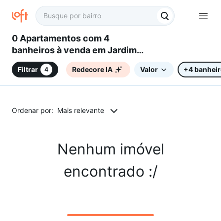
0 Apartamentos com 4
banheiros à venda em Jardim
Alegria, Sorocaba, SP
Filtrar
Redecore IA
Valor
+4 banhei
4
Ordenar por:
Mais relevante
Nenhum imóvel
encontrado :/