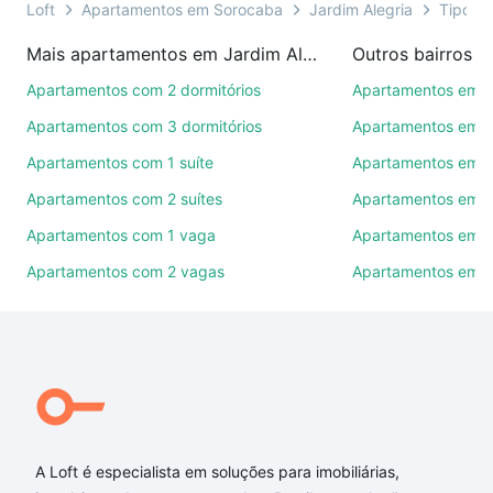
você ainda conta com mais de 46 mil corretores e
Loft
Apartamentos em Sorocaba
Jardim Alegria
Tipo pa
imobiliárias te ajudando na compra, venda ou troca
Mais apartamentos em Jardim Alegria
Outros bairros 
de imóveis.
Apartamentos com 2 dormitórios
Apartamentos em C
Como escolher um imóvel?
Apartamentos com 3 dormitórios
Apartamentos em Vi
Use barra de busca no topo para pesquisar por
Apartamentos com 1 suíte
Apartamentos em J
ruas, bairros e até condomínios favoritos. Você
Apartamentos com 2 suítes
Apartamentos em J
também pode usar os filtros como quantidade de
quartos, suítes, com ou sem vaga de garagem para
Apartamentos com 1 vaga
Apartamentos em Vi
combinar perfeitamente com o preço, metragem e
Apartamentos com 2 vagas
Apartamentos em J
comodidades, como piscina, academia, salão de
festas ou área verde e encontrar Apartamentos com
4 banheiros à venda em Jardim Alegria, Sorocaba,
SP ideal para você na Loft.
Qual o preço de Apartamentos com 4 banheiros à
venda em Jardim Alegria, Sorocaba, SP?
A Loft é especialista em soluções para imobiliárias,
Aqui na Loft temos a oferta ideal para você, com