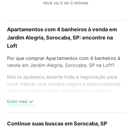
Você viu 0 de 0 imóveis
Apartamentos com 4 banheiros à venda em
Jardim Alegria, Sorocaba, SP: encontre na
Loft
Por que comprar Apartamentos com 4 banheiros à
venda em Jardim Alegria, Sorocaba, SP na Loft?
Nós te ajudamos durante toda a negociação para
você realizar uma compra segura e descomplicada.
Seja em um bairro mais residencial ou perto do
trabalho e do metrô, aqui você vai encontrar a
Exibir mais
oferta ideal de Apartamentos com 4 banheiros à
venda em Jardim Alegria, Sorocaba, SP para
conquistar seu sonho. Agende uma visita presencial
Continue suas buscas em Sorocaba, SP
ou por videochamada, é grátis, sem compromisso e