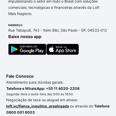
impulsionando o setor em todo o Brasil com soluções
Apartamentos com 4 suites à venda em Jardim
comerciais, tecnológicas e financeiras através da Loft
Alvorada, Sorocaba, SP que custam a partir de R$ 0
Mais Negócio.
e com nossas opções de financiamento imobiliário
as parcelas podem se adequar ao seu orçamento.
ENDEREÇO
Se ainda tem alguma dúvida dos custos envolvidos
Rua Tabapuã, 743 - Itaim Bibi, São Paulo - SP, 04533-012
no processo de compra, veja em nosso portal
Baixe nosso app
quanto custa comprar um apartamento
e conte com
a gente para comprar o imóvel dos seus sonhos
com segurança e conforto. Loft, com você até as
chaves.
Fale Conosco
Atendimento para dúvidas gerais:
Telefone e WhatsApp: +55 11 4020-2208
Segunda-feira a sexta-feira das 9:00 às 18:00
Negociação de taxa ou aluguel em atraso:
loft.vc/fianca_inquilino_arealogada
ou através do
Telefone
0800 001 6003