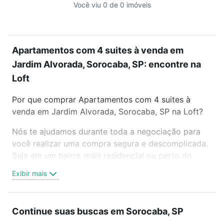
Você viu 0 de 0 imóveis
Apartamentos com 4 suites à venda em
Jardim Alvorada, Sorocaba, SP: encontre na
Loft
Por que comprar Apartamentos com 4 suites à
venda em Jardim Alvorada, Sorocaba, SP na Loft?
Nós te ajudamos durante toda a negociação para
você realizar uma compra segura e descomplicada.
Seja em um bairro mais residencial ou perto do
trabalho e do metrô, aqui você vai encontrar a
Exibir mais
oferta ideal de Apartamentos com 4 suites à venda
em Jardim Alvorada, Sorocaba, SP para conquistar
seu sonho. Agende uma visita presencial ou por
Continue suas buscas em Sorocaba, SP
videochamada, é grátis, sem compromisso e você