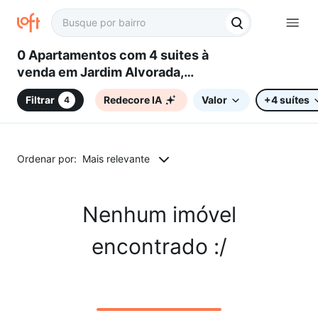
0 Apartamentos com 4 suites à
venda em Jardim Alvorada,
Sorocaba, SP
Filtrar
Redecore IA
Valor
+4 suítes
4
Ordenar por:
Mais relevante
Nenhum imóvel
encontrado :/