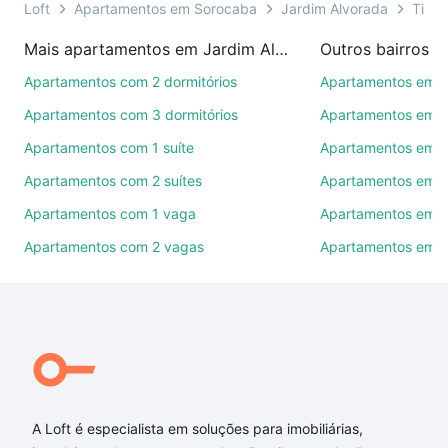
ainda conta com mais de 46 mil corretores e
Loft
Apartamentos em Sorocaba
Jardim Alvorada
Tipo 
imobiliárias te ajudando na compra, venda ou troca
Mais apartamentos em Jardim Alvorada
Outros bairros 
de imóveis.
Apartamentos com 2 dormitórios
Apartamentos em C
Como escolher um imóvel?
Apartamentos com 3 dormitórios
Apartamentos em Vi
Use barra de busca no topo para pesquisar por
Apartamentos com 1 suíte
Apartamentos em J
ruas, bairros e até condomínios favoritos. Você
Apartamentos com 2 suítes
Apartamentos em J
também pode usar os filtros como quantidade de
quartos, suítes, com ou sem vaga de garagem para
Apartamentos com 1 vaga
Apartamentos em Vi
combinar perfeitamente com o preço, metragem e
Apartamentos com 2 vagas
Apartamentos em J
comodidades, como piscina, academia, salão de
festas ou área verde e encontrar Apartamentos com
4 suites à venda em Jardim Alvorada, Sorocaba, SP
ideal para você na Loft.
Qual o preço de Apartamentos com 4 suites à
venda em Jardim Alvorada, Sorocaba, SP?
A Loft é especialista em soluções para imobiliárias,
Aqui na Loft temos a oferta ideal para você, com