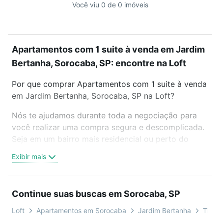
Você viu 0 de 0 imóveis
Apartamentos com 1 suite à venda em Jardim
Bertanha, Sorocaba, SP: encontre na Loft
Por que comprar Apartamentos com 1 suite à venda
em Jardim Bertanha, Sorocaba, SP na Loft?
Nós te ajudamos durante toda a negociação para
você realizar uma compra segura e descomplicada.
Seja em um bairro mais residencial ou perto do
trabalho e do metrô, aqui você vai encontrar a
Exibir mais
oferta ideal de Apartamentos com 1 suite à venda
em Jardim Bertanha, Sorocaba, SP para conquistar
seu sonho. Agende uma visita presencial ou por
Continue suas buscas em Sorocaba, SP
videochamada, é grátis, sem compromisso e você
ainda conta com mais de 46 mil corretores e
Loft
Apartamentos em Sorocaba
Jardim Bertanha
Tipo 