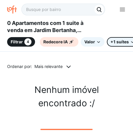
0 Apartamentos com 1 suite à
venda em Jardim Bertanha,
Sorocaba, SP
Filtrar
Redecore IA
Valor
+1 suítes
4
Ordenar por:
Mais relevante
Nenhum imóvel
encontrado :/