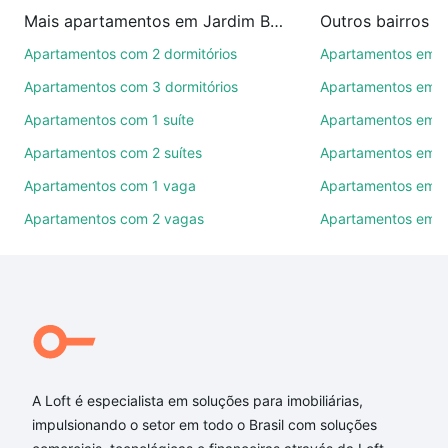
imobiliárias te ajudando na compra, venda ou troca
Mais apartamentos em Jardim Bertanha
Outros bairros 
de imóveis.
Apartamentos com 2 dormitórios
Apartamentos em C
Como escolher um imóvel?
Apartamentos com 3 dormitórios
Apartamentos em Vi
Use barra de busca no topo para pesquisar por
Apartamentos com 1 suíte
Apartamentos em J
ruas, bairros e até condomínios favoritos. Você
Apartamentos com 2 suítes
Apartamentos em J
também pode usar os filtros como quantidade de
quartos, suítes, com ou sem vaga de garagem para
Apartamentos com 1 vaga
Apartamentos em Vi
combinar perfeitamente com o preço, metragem e
Apartamentos com 2 vagas
Apartamentos em J
comodidades, como piscina, academia, salão de
festas ou área verde e encontrar Apartamentos com
1 suite à venda em Jardim Bertanha, Sorocaba, SP
ideal para você na Loft.
Qual o preço de Apartamentos com 1 suite à venda
em Jardim Bertanha, Sorocaba, SP?
A Loft é especialista em soluções para imobiliárias,
Aqui na Loft temos a oferta ideal para você, com
impulsionando o setor em todo o Brasil com soluções
Apartamentos com 1 suite à venda em Jardim