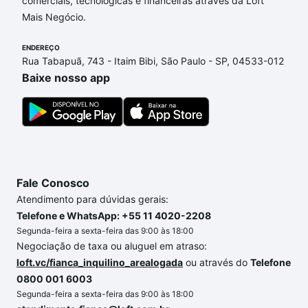
comerciais, tecnológicas e financeiras através da Loft
Bertanha, Sorocaba, SP que custam a partir de R$ 0
Mais Negócio.
e com nossas opções de financiamento imobiliário
as parcelas podem se adequar ao seu orçamento.
ENDEREÇO
Se ainda tem alguma dúvida dos custos envolvidos
Rua Tabapuã, 743 - Itaim Bibi, São Paulo - SP, 04533-012
no processo de compra, veja em nosso portal
Baixe nosso app
quanto custa comprar um apartamento
e conte com
a gente para comprar o imóvel dos seus sonhos
com segurança e conforto. Loft, com você até as
chaves.
Fale Conosco
Atendimento para dúvidas gerais:
Telefone e WhatsApp: +55 11 4020-2208
Segunda-feira a sexta-feira das 9:00 às 18:00
Negociação de taxa ou aluguel em atraso:
loft.vc/fianca_inquilino_arealogada
ou através do
Telefone
0800 001 6003
Segunda-feira a sexta-feira das 9:00 às 18:00