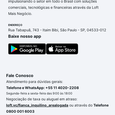
impulsionando o setor em todo o Brasil com soluções
Apartamentos com 3 banheiros à venda em Jardim
comerciais, tecnológicas e financeiras através da Loft
Celeste, Sorocaba, SP que custam a partir de R$ 0 e
Mais Negócio.
com nossas opções de financiamento imobiliário as
parcelas podem se adequar ao seu orçamento. Se
ENDEREÇO
ainda tem alguma dúvida dos custos envolvidos no
Rua Tabapuã, 743 - Itaim Bibi, São Paulo - SP, 04533-012
processo de compra, veja em nosso portal
quanto
Baixe nosso app
custa comprar um apartamento
e conte com a
gente para comprar o imóvel dos seus sonhos com
segurança e conforto. Loft, com você até as
chaves.
Fale Conosco
Atendimento para dúvidas gerais:
Telefone e WhatsApp: +55 11 4020-2208
Segunda-feira a sexta-feira das 9:00 às 18:00
Negociação de taxa ou aluguel em atraso:
loft.vc/fianca_inquilino_arealogada
ou através do
Telefone
0800 001 6003