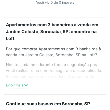
Você viu 0 de 0 imóveis
Apartamentos com 3 banheiros à venda em
Jardim Celeste, Sorocaba, SP: encontre na
Loft
Por que comprar Apartamentos com 3 banheiros à
venda em Jardim Celeste, Sorocaba, SP na Loft?
Nós te ajudamos durante toda a negociação para
você realizar uma compra segura e descomplicada.
Seja em um bairro mais residencial ou perto do
trabalho e do metrô, aqui você vai encontrar a
Exibir mais
oferta ideal de Apartamentos com 3 banheiros à
venda em Jardim Celeste, Sorocaba, SP para
conquistar seu sonho. Agende uma visita presencial
Continue suas buscas em Sorocaba, SP
ou por videochamada, é grátis, sem compromisso e