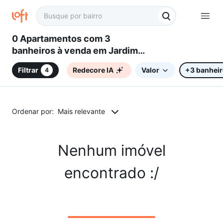
0 Apartamentos com 3
banheiros à venda em Jardim
Celeste, Sorocaba, SP
Filtrar
Redecore IA
Valor
+3 banhei
4
Ordenar por:
Mais relevante
Nenhum imóvel
encontrado :/