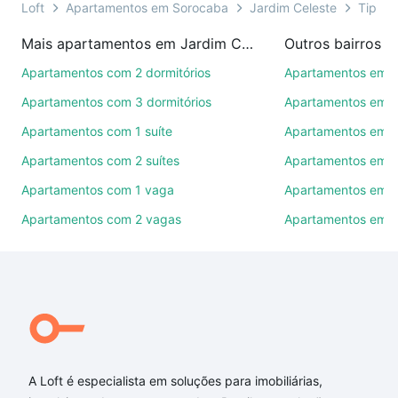
você ainda conta com mais de 46 mil corretores e
Loft
Apartamentos em Sorocaba
Jardim Celeste
Tipo p
imobiliárias te ajudando na compra, venda ou troca
Mais apartamentos em Jardim Celeste
Outros bairros 
de imóveis.
Apartamentos com 2 dormitórios
Apartamentos em C
Como escolher um imóvel?
Apartamentos com 3 dormitórios
Apartamentos em Vi
Use barra de busca no topo para pesquisar por
Apartamentos com 1 suíte
Apartamentos em J
ruas, bairros e até condomínios favoritos. Você
Apartamentos com 2 suítes
Apartamentos em J
também pode usar os filtros como quantidade de
quartos, suítes, com ou sem vaga de garagem para
Apartamentos com 1 vaga
Apartamentos em Vi
combinar perfeitamente com o preço, metragem e
Apartamentos com 2 vagas
Apartamentos em J
comodidades, como piscina, academia, salão de
festas ou área verde e encontrar Apartamentos com
3 banheiros à venda em Jardim Celeste, Sorocaba,
SP ideal para você na Loft.
Qual o preço de Apartamentos com 3 banheiros à
venda em Jardim Celeste, Sorocaba, SP?
A Loft é especialista em soluções para imobiliárias,
Aqui na Loft temos a oferta ideal para você, com