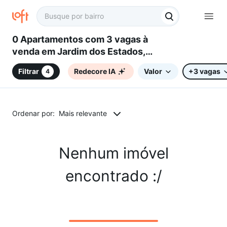
0 Apartamentos com 3 vagas à
venda em Jardim dos Estados,
Sorocaba, SP
Filtrar
Redecore IA
Valor
+3 vagas
4
Ordenar por:
Mais relevante
Nenhum imóvel
encontrado :/