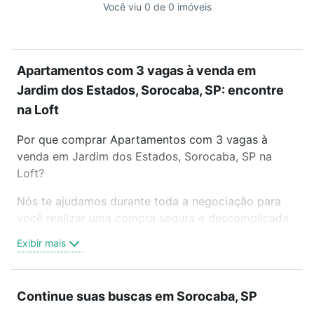
Você viu 0 de 0 imóveis
Apartamentos com 3 vagas à venda em
Jardim dos Estados, Sorocaba, SP: encontre
na Loft
Por que comprar Apartamentos com 3 vagas à
venda em Jardim dos Estados, Sorocaba, SP na
Loft?
Nós te ajudamos durante toda a negociação para
você realizar uma compra segura e descomplicada.
Seja em um bairro mais residencial ou perto do
Exibir mais
trabalho e do metrô, aqui você vai encontrar a
oferta ideal de Apartamentos com 3 vagas à venda
em Jardim dos Estados, Sorocaba, SP para
Continue suas buscas em Sorocaba, SP
conquistar seu sonho. Agende uma visita presencial