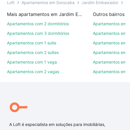
ou por videochamada, é grátis, sem compromisso e
Loft
Apartamentos em Sorocaba
Jardim Embaixador
Ti
você ainda conta com mais de 46 mil corretores e
Mais apartamentos em Jardim Embaixador
Outros bairros 
imobiliárias te ajudando na compra, venda ou troca
de imóveis.
Apartamentos com 2 dormitórios
Apartamentos em C
Apartamentos com 3 dormitórios
Apartamentos em Vi
Como escolher um imóvel?
Apartamentos com 1 suíte
Apartamentos em J
Use barra de busca no topo para pesquisar por
Apartamentos com 2 suítes
Apartamentos em J
ruas, bairros e até condomínios favoritos. Você
também pode usar os filtros como quantidade de
Apartamentos com 1 vaga
Apartamentos em Vi
quartos, suítes, com ou sem vaga de garagem para
Apartamentos com 2 vagas
Apartamentos em J
combinar perfeitamente com o preço, metragem e
comodidades, como piscina, academia, salão de
festas ou área verde e encontrar Apartamentos com
3 banheiros à venda em Jardim Embaixador,
Sorocaba, SP ideal para você na Loft.
Qual o preço de Apartamentos com 3 banheiros à
venda em Jardim Embaixador, Sorocaba, SP?
A Loft é especialista em soluções para imobiliárias,