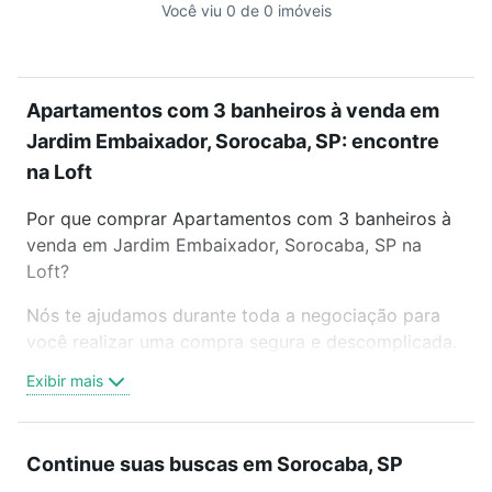
Você viu 0 de 0 imóveis
Apartamentos com 3 banheiros à venda em
Jardim Embaixador, Sorocaba, SP: encontre
na Loft
Por que comprar Apartamentos com 3 banheiros à
venda em Jardim Embaixador, Sorocaba, SP na
Loft?
Nós te ajudamos durante toda a negociação para
você realizar uma compra segura e descomplicada.
Seja em um bairro mais residencial ou perto do
Exibir mais
trabalho e do metrô, aqui você vai encontrar a
oferta ideal de Apartamentos com 3 banheiros à
venda em Jardim Embaixador, Sorocaba, SP para
Continue suas buscas em Sorocaba, SP
conquistar seu sonho. Agende uma visita presencial