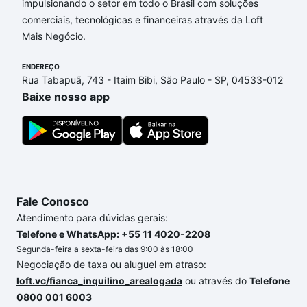
impulsionando o setor em todo o Brasil com soluções
Aqui na Loft temos a oferta ideal para você, com
comerciais, tecnológicas e financeiras através da Loft
Apartamentos com 3 banheiros à venda em Jardim
Mais Negócio.
Embaixador, Sorocaba, SP que custam a partir de
R$ 0 e com nossas opções de financiamento
ENDEREÇO
imobiliário as parcelas podem se adequar ao seu
Rua Tabapuã, 743 - Itaim Bibi, São Paulo - SP, 04533-012
orçamento. Se ainda tem alguma dúvida dos custos
Baixe nosso app
envolvidos no processo de compra, veja em nosso
portal
quanto custa comprar um apartamento
e
conte com a gente para comprar o imóvel dos seus
sonhos com segurança e conforto. Loft, com você
até as chaves.
Fale Conosco
Atendimento para dúvidas gerais:
Telefone e WhatsApp: +55 11 4020-2208
Segunda-feira a sexta-feira das 9:00 às 18:00
Negociação de taxa ou aluguel em atraso:
loft.vc/fianca_inquilino_arealogada
ou através do
Telefone
0800 001 6003