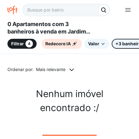
0 Apartamentos com 3
banheiros à venda em Jardim
Embaixador, Sorocaba, SP
Filtrar
Redecore IA
Valor
+3 banhei
4
Ordenar por:
Mais relevante
Nenhum imóvel
encontrado :/