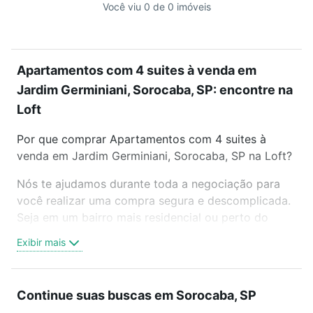
Você viu 0 de 0 imóveis
Apartamentos com 4 suites à venda em
Jardim Germiniani, Sorocaba, SP: encontre na
Loft
Por que comprar Apartamentos com 4 suites à
venda em Jardim Germiniani, Sorocaba, SP na Loft?
Nós te ajudamos durante toda a negociação para
você realizar uma compra segura e descomplicada.
Seja em um bairro mais residencial ou perto do
trabalho e do metrô, aqui você vai encontrar a
Exibir mais
oferta ideal de Apartamentos com 4 suites à venda
em Jardim Germiniani, Sorocaba, SP para conquistar
seu sonho. Agende uma visita presencial ou por
Continue suas buscas em Sorocaba, SP
videochamada, é grátis, sem compromisso e você