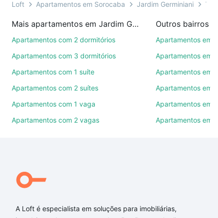
ainda conta com mais de 46 mil corretores e
Loft
Apartamentos em Sorocaba
Jardim Germiniani
Tip
imobiliárias te ajudando na compra, venda ou troca
Mais apartamentos em Jardim Germiniani
Outros bairros 
de imóveis.
Apartamentos com 2 dormitórios
Apartamentos em C
Como escolher um imóvel?
Apartamentos com 3 dormitórios
Apartamentos em Vi
Use barra de busca no topo para pesquisar por
Apartamentos com 1 suíte
Apartamentos em J
ruas, bairros e até condomínios favoritos. Você
Apartamentos com 2 suítes
Apartamentos em J
também pode usar os filtros como quantidade de
quartos, suítes, com ou sem vaga de garagem para
Apartamentos com 1 vaga
Apartamentos em Vi
combinar perfeitamente com o preço, metragem e
Apartamentos com 2 vagas
Apartamentos em J
comodidades, como piscina, academia, salão de
festas ou área verde e encontrar Apartamentos com
4 suites à venda em Jardim Germiniani, Sorocaba,
SP ideal para você na Loft.
Qual o preço de Apartamentos com 4 suites à
venda em Jardim Germiniani, Sorocaba, SP?
A Loft é especialista em soluções para imobiliárias,
Aqui na Loft temos a oferta ideal para você, com