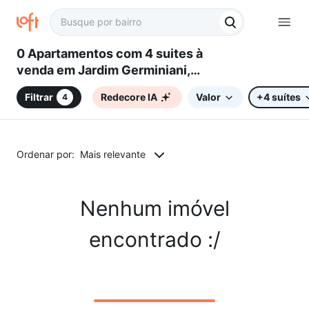
0 Apartamentos com 4 suites à
venda em Jardim Germiniani,
Sorocaba, SP
Filtrar
Redecore IA
Valor
+4 suítes
4
Ordenar por:
Mais relevante
Nenhum imóvel
encontrado :/