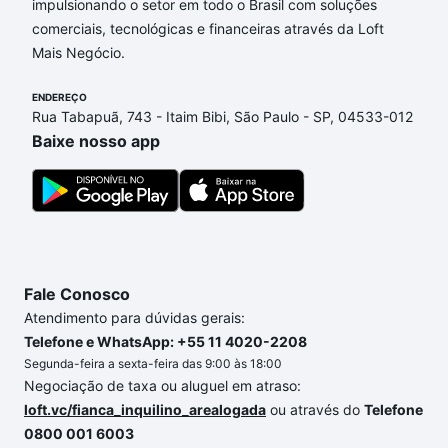
impulsionando o setor em todo o Brasil com soluções
Apartamentos com 4 suites à venda em Jardim
comerciais, tecnológicas e financeiras através da Loft
Germiniani, Sorocaba, SP que custam a partir de R$
Mais Negócio.
0 e com nossas opções de financiamento imobiliário
as parcelas podem se adequar ao seu orçamento.
ENDEREÇO
Se ainda tem alguma dúvida dos custos envolvidos
Rua Tabapuã, 743 - Itaim Bibi, São Paulo - SP, 04533-012
no processo de compra, veja em nosso portal
Baixe nosso app
quanto custa comprar um apartamento
e conte com
a gente para comprar o imóvel dos seus sonhos
com segurança e conforto. Loft, com você até as
chaves.
Fale Conosco
Atendimento para dúvidas gerais:
Telefone e WhatsApp: +55 11 4020-2208
Segunda-feira a sexta-feira das 9:00 às 18:00
Negociação de taxa ou aluguel em atraso:
loft.vc/fianca_inquilino_arealogada
ou através do
Telefone
0800 001 6003