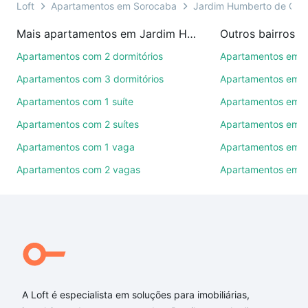
presencial ou por videochamada, é grátis, sem
Loft
Apartamentos em Sorocaba
Jardim Humberto de Ca
compromisso e você ainda conta com mais de 46
Mais apartamentos em Jardim Humberto de Campos
Outros bairros 
mil corretores e imobiliárias te ajudando na compra,
venda ou troca de imóveis.
Apartamentos com 2 dormitórios
Apartamentos em C
Apartamentos com 3 dormitórios
Apartamentos em Vi
Como escolher um imóvel?
Apartamentos com 1 suíte
Apartamentos em J
Use barra de busca no topo para pesquisar por
Apartamentos com 2 suítes
Apartamentos em J
ruas, bairros e até condomínios favoritos. Você
também pode usar os filtros como quantidade de
Apartamentos com 1 vaga
Apartamentos em Vi
quartos, suítes, com ou sem vaga de garagem para
Apartamentos com 2 vagas
Apartamentos em J
combinar perfeitamente com o preço, metragem e
comodidades, como piscina, academia, salão de
festas ou área verde e encontrar Apartamentos com
3 banheiros à venda em Jardim Humberto de
Campos, Sorocaba, SP ideal para você na Loft.
Qual o preço de Apartamentos com 3 banheiros à
venda em Jardim Humberto de Campos, Sorocaba,
A Loft é especialista em soluções para imobiliárias,
SP?