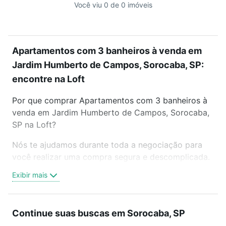
Você viu 0 de 0 imóveis
Apartamentos com 3 banheiros à venda em
Jardim Humberto de Campos, Sorocaba, SP:
encontre na Loft
Por que comprar Apartamentos com 3 banheiros à
venda em Jardim Humberto de Campos, Sorocaba,
SP na Loft?
Nós te ajudamos durante toda a negociação para
você realizar uma compra segura e descomplicada.
Seja em um bairro mais residencial ou perto do
Exibir mais
trabalho e do metrô, aqui você vai encontrar a
oferta ideal de Apartamentos com 3 banheiros à
venda em Jardim Humberto de Campos, Sorocaba,
Continue suas buscas em Sorocaba, SP
SP para conquistar seu sonho. Agende uma visita