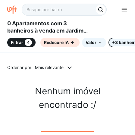
0 Apartamentos com 3
banheiros à venda em Jardim
Humberto de Campos,
Filtrar
Redecore IA
Valor
+3 banhei
4
Sorocaba, SP
Ordenar por:
Mais relevante
Nenhum imóvel
encontrado :/