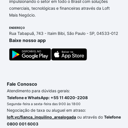
impulsionando o setor em todo o Brasil com soluções
comerciais, tecnológicas e financeiras através da Loft
Aqui na Loft temos a oferta ideal para você, com
Mais Negócio.
Apartamentos com 3 banheiros à venda em Jardim
Humberto de Campos, Sorocaba, SP que custam a
ENDEREÇO
partir de R$ 0 e com nossas opções de
Rua Tabapuã, 743 - Itaim Bibi, São Paulo - SP, 04533-012
financiamento imobiliário as parcelas podem se
Baixe nosso app
adequar ao seu orçamento. Se ainda tem alguma
dúvida dos custos envolvidos no processo de
compra, veja em nosso portal
quanto custa comprar
um apartamento
e conte com a gente para comprar
o imóvel dos seus sonhos com segurança e
conforto. Loft, com você até as chaves.
Fale Conosco
Atendimento para dúvidas gerais:
Telefone e WhatsApp: +55 11 4020-2208
Segunda-feira a sexta-feira das 9:00 às 18:00
Negociação de taxa ou aluguel em atraso:
loft.vc/fianca_inquilino_arealogada
ou através do
Telefone
0800 001 6003