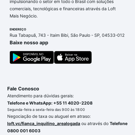
impulsionando o setor em todo o Brasil com soluções
Apartamentos com 3 banheiros à venda em Jardim
comerciais, tecnológicas e financeiras através da Loft
Imperial, Sorocaba, SP que custam a partir de R$ 0
Mais Negócio.
e com nossas opções de financiamento imobiliário
as parcelas podem se adequar ao seu orçamento.
ENDEREÇO
Se ainda tem alguma dúvida dos custos envolvidos
Rua Tabapuã, 743 - Itaim Bibi, São Paulo - SP, 04533-012
no processo de compra, veja em nosso portal
Baixe nosso app
quanto custa comprar um apartamento
e conte com
a gente para comprar o imóvel dos seus sonhos
com segurança e conforto. Loft, com você até as
chaves.
Fale Conosco
Atendimento para dúvidas gerais:
Telefone e WhatsApp: +55 11 4020-2208
Segunda-feira a sexta-feira das 9:00 às 18:00
Negociação de taxa ou aluguel em atraso:
loft.vc/fianca_inquilino_arealogada
ou através do
Telefone
0800 001 6003