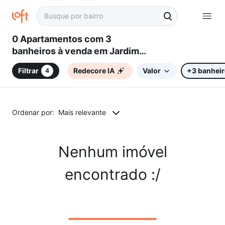
0 Apartamentos com 3
banheiros à venda em Jardim
Imperial, Sorocaba, SP
Filtrar
Redecore IA
Valor
+3 banhei
4
Ordenar por:
Mais relevante
Nenhum imóvel
encontrado :/