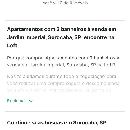
Você viu 0 de 0 imóveis
Apartamentos com 3 banheiros à venda em
Jardim Imperial, Sorocaba, SP: encontre na
Loft
Por que comprar Apartamentos com 3 banheiros à
venda em Jardim Imperial, Sorocaba, SP na Loft?
Nós te ajudamos durante toda a negociação para
você realizar uma compra segura e descomplicada.
Seja em um bairro mais residencial ou perto do
trabalho e do metrô, aqui você vai encontrar a
Exibir mais
oferta ideal de Apartamentos com 3 banheiros à
venda em Jardim Imperial, Sorocaba, SP para
conquistar seu sonho. Agende uma visita presencial
Continue suas buscas em Sorocaba, SP
ou por videochamada, é grátis, sem compromisso e