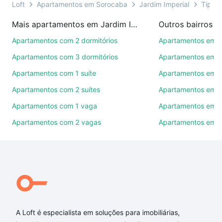
você ainda conta com mais de 46 mil corretores e
Loft
Apartamentos em Sorocaba
Jardim Imperial
Tipo p
imobiliárias te ajudando na compra, venda ou troca
Mais apartamentos em Jardim Imperial
Outros bairros 
de imóveis.
Apartamentos com 2 dormitórios
Apartamentos em C
Como escolher um imóvel?
Apartamentos com 3 dormitórios
Apartamentos em Vi
Use barra de busca no topo para pesquisar por
Apartamentos com 1 suíte
Apartamentos em J
ruas, bairros e até condomínios favoritos. Você
Apartamentos com 2 suítes
Apartamentos em J
também pode usar os filtros como quantidade de
quartos, suítes, com ou sem vaga de garagem para
Apartamentos com 1 vaga
Apartamentos em Vi
combinar perfeitamente com o preço, metragem e
Apartamentos com 2 vagas
Apartamentos em J
comodidades, como piscina, academia, salão de
festas ou área verde e encontrar Apartamentos com
3 banheiros à venda em Jardim Imperial, Sorocaba,
SP ideal para você na Loft.
Qual o preço de Apartamentos com 3 banheiros à
venda em Jardim Imperial, Sorocaba, SP?
A Loft é especialista em soluções para imobiliárias,
Aqui na Loft temos a oferta ideal para você, com