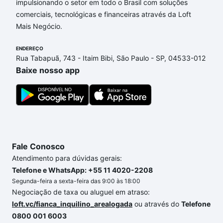
impulsionando o setor em todo o Brasil com soluções
Aqui na Loft temos a oferta ideal para você, com
comerciais, tecnológicas e financeiras através da Loft
Apartamentos com 1 banheiro à venda em Jardim
Mais Negócio.
Los Angeles, Sorocaba, SP que custam a partir de
R$ 0 e com nossas opções de financiamento
ENDEREÇO
imobiliário as parcelas podem se adequar ao seu
Rua Tabapuã, 743 - Itaim Bibi, São Paulo - SP, 04533-012
orçamento. Se ainda tem alguma dúvida dos custos
Baixe nosso app
envolvidos no processo de compra, veja em nosso
portal
quanto custa comprar um apartamento
e
conte com a gente para comprar o imóvel dos seus
sonhos com segurança e conforto. Loft, com você
até as chaves.
Fale Conosco
Atendimento para dúvidas gerais:
Telefone e WhatsApp: +55 11 4020-2208
Segunda-feira a sexta-feira das 9:00 às 18:00
Negociação de taxa ou aluguel em atraso:
loft.vc/fianca_inquilino_arealogada
ou através do
Telefone
0800 001 6003