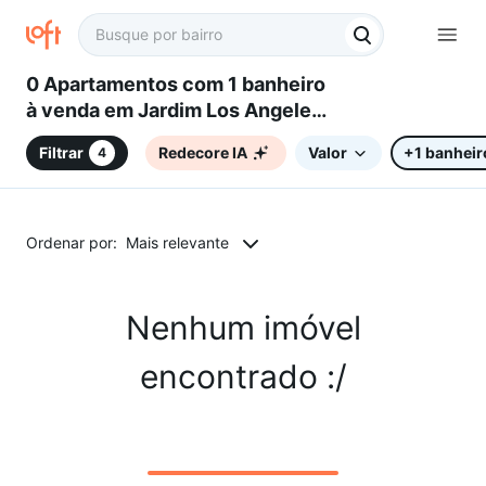
0 Apartamentos com 1 banheiro
à venda em Jardim Los Angeles,
Sorocaba, SP
Filtrar
Redecore IA
Valor
+1 banheir
4
Ordenar por:
Mais relevante
Nenhum imóvel
encontrado :/