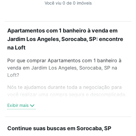
Você viu 0 de 0 imóveis
Apartamentos com 1 banheiro à venda em
Jardim Los Angeles, Sorocaba, SP: encontre
na Loft
Por que comprar Apartamentos com 1 banheiro à
venda em Jardim Los Angeles, Sorocaba, SP na
Loft?
Nós te ajudamos durante toda a negociação para
você realizar uma compra segura e descomplicada.
Seja em um bairro mais residencial ou perto do
Exibir mais
trabalho e do metrô, aqui você vai encontrar a
oferta ideal de Apartamentos com 1 banheiro à
venda em Jardim Los Angeles, Sorocaba, SP para
Continue suas buscas em Sorocaba, SP
conquistar seu sonho. Agende uma visita presencial