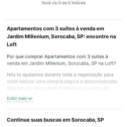
Você viu 0 de 0 imóveis
Apartamentos com 3 suites à venda em
Jardim Millenium, Sorocaba, SP: encontre na
Loft
Por que comprar Apartamentos com 3 suites à
venda em Jardim Millenium, Sorocaba, SP na Loft?
Nós te ajudamos durante toda a negociação para
você realizar uma compra segura e descomplicada.
Seja em um bairro mais residencial ou perto do
trabalho e do metrô, aqui você vai encontrar a
Exibir mais
oferta ideal de Apartamentos com 3 suites à venda
em Jardim Millenium, Sorocaba, SP para conquistar
seu sonho. Agende uma visita presencial ou por
Continue suas buscas em Sorocaba, SP
videochamada, é grátis, sem compromisso e você