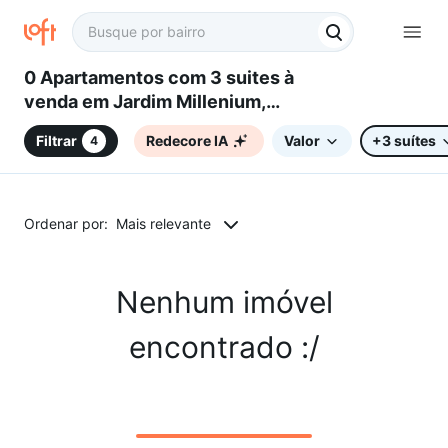
0 Apartamentos com 3 suites à
venda em Jardim Millenium,
Sorocaba, SP
Filtrar
Redecore IA
Valor
+3 suítes
4
Ordenar por:
Mais relevante
Nenhum imóvel
encontrado :/