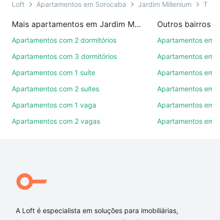
ainda conta com mais de 46 mil corretores e
Loft
Apartamentos em Sorocaba
Jardim Millenium
Tipo 
imobiliárias te ajudando na compra, venda ou troca
Mais apartamentos em Jardim Millenium
Outros bairros 
de imóveis.
Apartamentos com 2 dormitórios
Apartamentos em C
Como escolher um imóvel?
Apartamentos com 3 dormitórios
Apartamentos em Vi
Use barra de busca no topo para pesquisar por
Apartamentos com 1 suíte
Apartamentos em J
ruas, bairros e até condomínios favoritos. Você
Apartamentos com 2 suítes
Apartamentos em J
também pode usar os filtros como quantidade de
quartos, suítes, com ou sem vaga de garagem para
Apartamentos com 1 vaga
Apartamentos em Vi
combinar perfeitamente com o preço, metragem e
Apartamentos com 2 vagas
Apartamentos em J
comodidades, como piscina, academia, salão de
festas ou área verde e encontrar Apartamentos com
3 suites à venda em Jardim Millenium, Sorocaba, SP
ideal para você na Loft.
Qual o preço de Apartamentos com 3 suites à
venda em Jardim Millenium, Sorocaba, SP?
A Loft é especialista em soluções para imobiliárias,
Aqui na Loft temos a oferta ideal para você, com