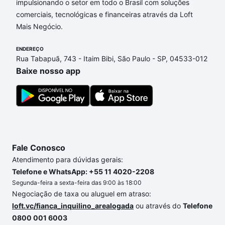
impulsionando o setor em todo o Brasil com soluções
Apartamentos com 3 suites à venda em Jardim
comerciais, tecnológicas e financeiras através da Loft
Millenium, Sorocaba, SP que custam a partir de R$ 0
Mais Negócio.
e com nossas opções de financiamento imobiliário
as parcelas podem se adequar ao seu orçamento.
ENDEREÇO
Se ainda tem alguma dúvida dos custos envolvidos
Rua Tabapuã, 743 - Itaim Bibi, São Paulo - SP, 04533-012
no processo de compra, veja em nosso portal
Baixe nosso app
quanto custa comprar um apartamento
e conte com
a gente para comprar o imóvel dos seus sonhos
com segurança e conforto. Loft, com você até as
chaves.
Fale Conosco
Atendimento para dúvidas gerais:
Telefone e WhatsApp: +55 11 4020-2208
Segunda-feira a sexta-feira das 9:00 às 18:00
Negociação de taxa ou aluguel em atraso:
loft.vc/fianca_inquilino_arealogada
ou através do
Telefone
0800 001 6003