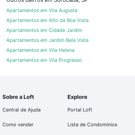
ocaba, SP que custam a partir de R$ 0 e com nossas
Apartamentos em Vila Augusta
ida dos custos envolvidos no processo de compra,
us sonhos com segurança e conforto. Loft, com você
Apartamentos em Alto da Boa Vista
Apartamentos em Cidade Jardim
Apartamentos em Jardim Bela Vista
Apartamentos em Vila Helena
Apartamentos em Vila Progresso
Sobre a Loft
Explore
Central de Ajuda
Portal Loft
Como vender
Lista de Condomínios