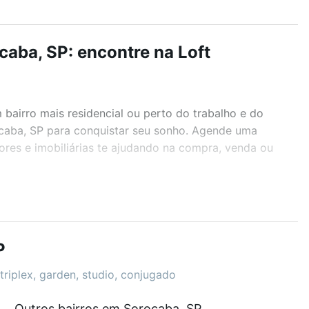
aba, SP: encontre na Loft
airro mais residencial ou perto do trabalho e do
ocaba, SP para conquistar seu sonho. Agende uma
ores e imobiliárias te ajudando na compra, venda ou
r os filtros como quantidade de quartos, suítes, com
demia, salão de festas ou área verde e encontrar
P
triplex, garden, studio, conjugado
Outros bairros em Sorocaba, SP