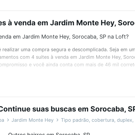
s à venda em Jardim Monte Hey, Soroc
enda em Jardim Monte Hey, Sorocaba, SP na Loft?
realizar uma compra segura e descomplicada. Seja em um b
artamentos com 4 suites à venda em Jardim Monte Hey, Sor
 compromisso e você ainda conta com mais de 46 mil corret
bairros e até condomínios favoritos. Você também pode usa
com o preço, metragem e comodidades, como piscina, aca
Continue suas buscas em Sorocaba, S
ey, Sorocaba, SP ideal para você na Loft.
ba
Jardim Monte Hey
Tipo padrão, cobertura, duplex, 
enda em Jardim Monte Hey, Sorocaba, SP?
Outros bairros em Sorocaba, SP