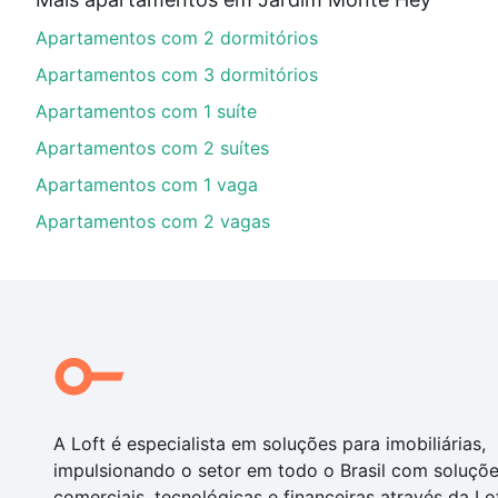
Aqui na Loft temos a oferta ideal para você, com Ap
Apartamentos com 2 dormitórios
opções de financiamento imobiliário as parcelas pod
veja em nosso portal
quanto custa comprar um apart
Apartamentos com 3 dormitórios
até as chaves.
Apartamentos com 1 suíte
Apartamentos com 2 suítes
Apartamentos com 1 vaga
Apartamentos com 2 vagas
A Loft é especialista em soluções para imobiliárias,
impulsionando o setor em todo o Brasil com soluçõ
comerciais, tecnológicas e financeiras através da Lo