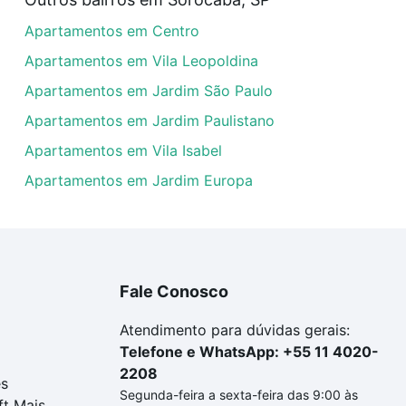
artamentos com 4 suites à venda em Jardim Monte Hey, Sor
Apartamentos em Centro
em se adequar ao seu orçamento. Se ainda tem alguma dúv
amento
e conte com a gente para comprar o imóvel dos se
Apartamentos em Vila Leopoldina
Apartamentos em Jardim São Paulo
Apartamentos em Jardim Paulistano
Apartamentos em Vila Isabel
Apartamentos em Jardim Europa
Fale Conosco
Atendimento para dúvidas gerais:
Telefone e WhatsApp: +55 11 4020-
2208
es
Segunda-feira a sexta-feira das 9:00 às
ft Mais