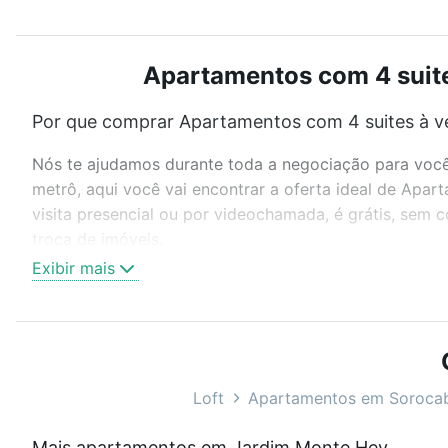
Apartamentos com 4 suite
Por que comprar Apartamentos com 4 suites à v
Nós te ajudamos durante toda a negociação para você 
metrô, aqui você vai encontrar a oferta ideal de Ap
visita presencial ou por videochamada, é grátis, sem
troca de imóveis.
Exibir mais
Como escolher um imóvel?
Use barra de busca no topo para pesquisar por ruas, 
ou sem vaga de garagem para combinar perfeitamente 
Apartamentos com 4 suites à venda em Jardim Monte H
Loft
Apartamentos em Soroca
Qual o preço de Apartamentos com 4 suites à v
Mais apartamentos em Jardim Monte Hey