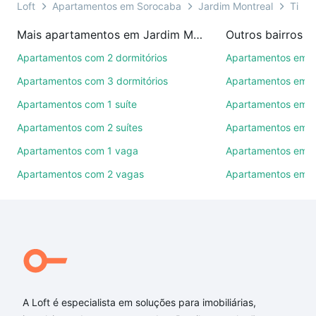
ainda conta com mais de 46 mil corretores e
Loft
Apartamentos em Sorocaba
Jardim Montreal
Tipo 
imobiliárias te ajudando na compra, venda ou troca
Mais apartamentos em Jardim Montreal
Outros bairros 
de imóveis.
Apartamentos com 2 dormitórios
Apartamentos em C
Como escolher um imóvel?
Apartamentos com 3 dormitórios
Apartamentos em Vi
Use barra de busca no topo para pesquisar por
Apartamentos com 1 suíte
Apartamentos em J
ruas, bairros e até condomínios favoritos. Você
Apartamentos com 2 suítes
Apartamentos em J
também pode usar os filtros como quantidade de
quartos, suítes, com ou sem vaga de garagem para
Apartamentos com 1 vaga
Apartamentos em Vi
combinar perfeitamente com o preço, metragem e
Apartamentos com 2 vagas
Apartamentos em J
comodidades, como piscina, academia, salão de
festas ou área verde e encontrar Apartamentos com
1 quarto à venda em Jardim Montreal, Sorocaba, SP
ideal para você na Loft.
Qual o preço de Apartamentos com 1 quarto à
venda em Jardim Montreal, Sorocaba, SP?
A Loft é especialista em soluções para imobiliárias,
Aqui na Loft temos a oferta ideal para você, com