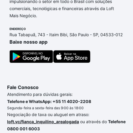
impulsionando o setor em todo o Brasil com soluções
Apartamentos com 1 quarto à venda em Jardim
comerciais, tecnológicas e financeiras através da Loft
Montreal, Sorocaba, SP que custam a partir de R$ 0
Mais Negócio.
e com nossas opções de financiamento imobiliário
as parcelas podem se adequar ao seu orçamento.
ENDEREÇO
Se ainda tem alguma dúvida dos custos envolvidos
Rua Tabapuã, 743 - Itaim Bibi, São Paulo - SP, 04533-012
no processo de compra, veja em nosso portal
Baixe nosso app
quanto custa comprar um apartamento
e conte com
a gente para comprar o imóvel dos seus sonhos
com segurança e conforto. Loft, com você até as
chaves.
Fale Conosco
Atendimento para dúvidas gerais:
Telefone e WhatsApp: +55 11 4020-2208
Segunda-feira a sexta-feira das 9:00 às 18:00
Negociação de taxa ou aluguel em atraso:
loft.vc/fianca_inquilino_arealogada
ou através do
Telefone
0800 001 6003