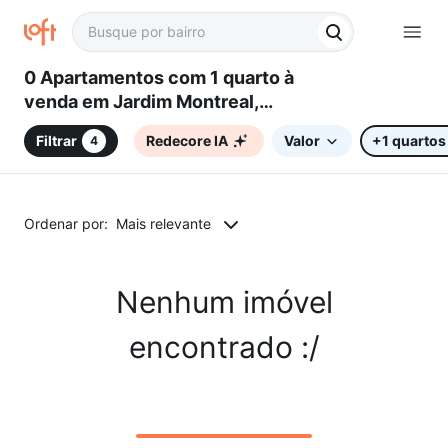
0 Apartamentos com 1 quarto à
venda em Jardim Montreal,
Sorocaba, SP
Filtrar
Redecore IA
Valor
+1 quartos
4
Ordenar por:
Mais relevante
Nenhum imóvel
encontrado :/