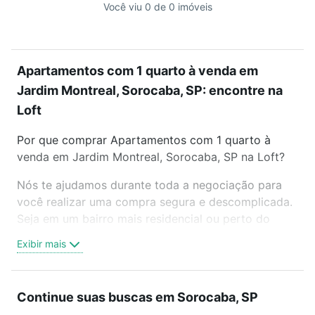
Você viu 0 de 0 imóveis
Apartamentos com 1 quarto à venda em
Jardim Montreal, Sorocaba, SP: encontre na
Loft
Por que comprar Apartamentos com 1 quarto à
venda em Jardim Montreal, Sorocaba, SP na Loft?
Nós te ajudamos durante toda a negociação para
você realizar uma compra segura e descomplicada.
Seja em um bairro mais residencial ou perto do
trabalho e do metrô, aqui você vai encontrar a
Exibir mais
oferta ideal de Apartamentos com 1 quarto à venda
em Jardim Montreal, Sorocaba, SP para conquistar
seu sonho. Agende uma visita presencial ou por
Continue suas buscas em Sorocaba, SP
videochamada, é grátis, sem compromisso e você