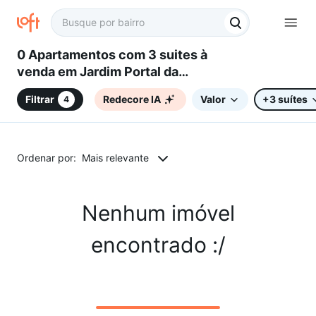
0 Apartamentos com 3 suites à
venda em Jardim Portal da
Primavera, Sorocaba, SP
Filtrar
Redecore IA
Valor
+3 suítes
4
Ordenar por:
Mais relevante
Nenhum imóvel
encontrado :/