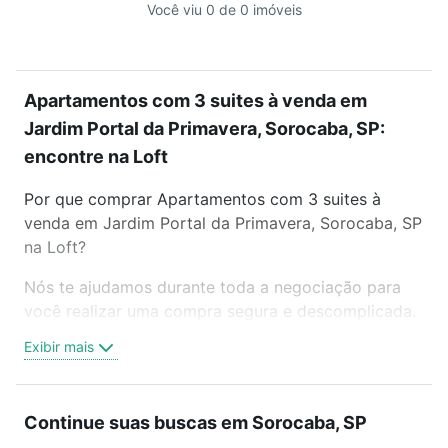
Você viu 0 de 0 imóveis
Apartamentos com 3 suites à venda em
Jardim Portal da Primavera, Sorocaba, SP:
encontre na Loft
Por que comprar Apartamentos com 3 suites à
venda em Jardim Portal da Primavera, Sorocaba, SP
na Loft?
Nós te ajudamos durante toda a negociação para
você realizar uma compra segura e descomplicada.
Seja em um bairro mais residencial ou perto do
Exibir mais
trabalho e do metrô, aqui você vai encontrar a
oferta ideal de Apartamentos com 3 suites à venda
em Jardim Portal da Primavera, Sorocaba, SP para
Continue suas buscas em Sorocaba, SP
conquistar seu sonho. Agende uma visita presencial