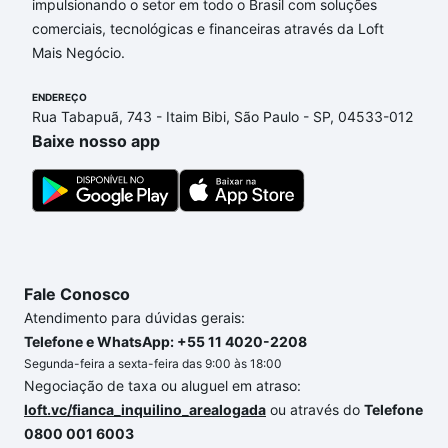
impulsionando o setor em todo o Brasil com soluções
comerciais, tecnológicas e financeiras através da Loft
Aqui na Loft temos a oferta ideal para você, com
Mais Negócio.
Apartamentos com 3 suites à venda em Jardim
Portal da Primavera, Sorocaba, SP que custam a
ENDEREÇO
partir de R$ 0 e com nossas opções de
Rua Tabapuã, 743 - Itaim Bibi, São Paulo - SP, 04533-012
financiamento imobiliário as parcelas podem se
Baixe nosso app
adequar ao seu orçamento. Se ainda tem alguma
dúvida dos custos envolvidos no processo de
compra, veja em nosso portal
quanto custa comprar
um apartamento
e conte com a gente para comprar
o imóvel dos seus sonhos com segurança e
conforto. Loft, com você até as chaves.
Fale Conosco
Atendimento para dúvidas gerais:
Telefone e WhatsApp: +55 11 4020-2208
Segunda-feira a sexta-feira das 9:00 às 18:00
Negociação de taxa ou aluguel em atraso:
loft.vc/fianca_inquilino_arealogada
ou através do
Telefone
0800 001 6003