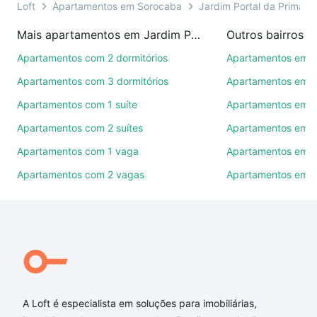
ou por videochamada, é grátis, sem compromisso e
Loft
Apartamentos em Sorocaba
Jardim Portal da Primave
você ainda conta com mais de 46 mil corretores e
Mais apartamentos em Jardim Portal da Primavera
Outros bairros 
imobiliárias te ajudando na compra, venda ou troca
de imóveis.
Apartamentos com 2 dormitórios
Apartamentos em C
Apartamentos com 3 dormitórios
Apartamentos em Vi
Como escolher um imóvel?
Apartamentos com 1 suíte
Apartamentos em J
Use barra de busca no topo para pesquisar por
Apartamentos com 2 suítes
Apartamentos em J
ruas, bairros e até condomínios favoritos. Você
também pode usar os filtros como quantidade de
Apartamentos com 1 vaga
Apartamentos em Vi
quartos, suítes, com ou sem vaga de garagem para
Apartamentos com 2 vagas
Apartamentos em J
combinar perfeitamente com o preço, metragem e
comodidades, como piscina, academia, salão de
festas ou área verde e encontrar Apartamentos com
3 suites à venda em Jardim Portal da Primavera,
Sorocaba, SP ideal para você na Loft.
Qual o preço de Apartamentos com 3 suites à
venda em Jardim Portal da Primavera, Sorocaba,
A Loft é especialista em soluções para imobiliárias,
SP?