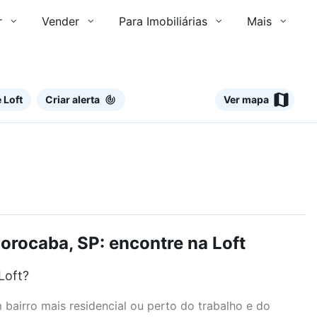
r
Vender
Para Imobiliárias
Mais
 Loft
Criar alerta
Ver mapa
orocaba, SP: encontre na Loft
Loft?
airro mais residencial ou perto do trabalho e do