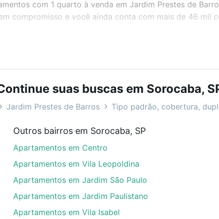
rtamentos com 1 quarto à venda em Jardim Prestes de Barr
 sem compromisso e você ainda conta com mais de 46 mil co
bairros e até condomínios favoritos. Você também pode usa
com o preço, metragem e comodidades, como piscina, aca
Continue suas buscas em Sorocaba, S
de Barros, Sorocaba, SP ideal para você na Loft.
Jardim Prestes de Barros
Tipo padrão, cobertura, duple
nda em Jardim Prestes de Barros, Sorocaba, SP?
Outros bairros em Sorocaba, SP
rtamentos com 1 quarto à venda em Jardim Prestes de Barr
Apartamentos em Centro
las podem se adequar ao seu orçamento. Se ainda tem algu
um apartamento
e conte com a gente para comprar o imóve
Apartamentos em Vila Leopoldina
Apartamentos em Jardim São Paulo
Apartamentos em Jardim Paulistano
Apartamentos em Vila Isabel