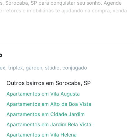
os, Sorocaba, SP para conquistar seu sonho. Agende
rretores e imobiliárias te ajudando na compra, venda
r os filtros como quantidade de quartos, suítes, com
demia, salão de festas ou área verde e encontrar
P
x, triplex, garden, studio, conjugado
Outros bairros em Sorocaba, SP
os, Sorocaba, SP que custam a partir de R$ 0 e com
Apartamentos em Vila Augusta
ma dúvida dos custos envolvidos no processo de
l dos seus sonhos com segurança e conforto. Loft,
Apartamentos em Alto da Boa Vista
Apartamentos em Cidade Jardim
Apartamentos em Jardim Bela Vista
Apartamentos em Vila Helena