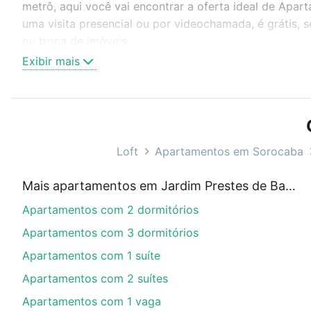
metrô, aqui você vai encontrar a oferta ideal de Apa
uma visita presencial ou por videochamada, é grátis,
ou troca de imóveis.
Exibir mais
Como escolher um imóvel?
Use barra de busca no topo para pesquisar por ruas, 
ou sem vaga de garagem para combinar perfeitamente 
Apartamentos com 1 quarto à venda em Jardim Prestes 
Loft
Apartamentos em Sorocaba
Qual o preço de Apartamentos com 1 quarto à ve
Mais apartamentos em Jardim Prestes de Barros
Aqui na Loft temos a oferta ideal para você, com Apa
Apartamentos com 2 dormitórios
nossas opções de financiamento imobiliário as parce
compra, veja em nosso portal
quanto custa comprar 
Apartamentos com 3 dormitórios
com você até as chaves.
Apartamentos com 1 suíte
Apartamentos com 2 suítes
Apartamentos com 1 vaga