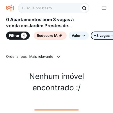
0 Apartamentos com 3 vagas à
venda em Jardim Prestes de
Barros, Sorocaba, SP
Filtrar
Redecore IA
Valor
+3 vagas
4
Ordenar por:
Mais relevante
Nenhum imóvel
encontrado :/