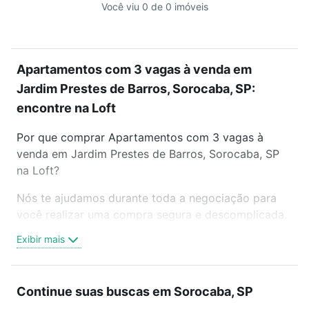
Você viu 0 de 0 imóveis
Apartamentos com 3 vagas à venda em
Jardim Prestes de Barros, Sorocaba, SP:
encontre na Loft
Por que comprar Apartamentos com 3 vagas à
venda em Jardim Prestes de Barros, Sorocaba, SP
na Loft?
Nós te ajudamos durante toda a negociação para
você realizar uma compra segura e descomplicada.
Seja em um bairro mais residencial ou perto do
Exibir mais
trabalho e do metrô, aqui você vai encontrar a
oferta ideal de Apartamentos com 3 vagas à venda
em Jardim Prestes de Barros, Sorocaba, SP para
Continue suas buscas em Sorocaba, SP
conquistar seu sonho. Agende uma visita presencial