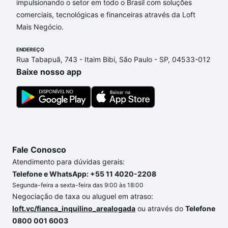
impulsionando o setor em todo o Brasil com soluções
Aqui na Loft temos a oferta ideal para você, com
comerciais, tecnológicas e financeiras através da Loft
Apartamentos com 3 vagas à venda em Jardim
Mais Negócio.
Prestes de Barros, Sorocaba, SP que custam a partir
de R$ 0 e com nossas opções de financiamento
ENDEREÇO
imobiliário as parcelas podem se adequar ao seu
Rua Tabapuã, 743 - Itaim Bibi, São Paulo - SP, 04533-012
orçamento. Se ainda tem alguma dúvida dos custos
Baixe nosso app
envolvidos no processo de compra, veja em nosso
portal
quanto custa comprar um apartamento
e
conte com a gente para comprar o imóvel dos seus
sonhos com segurança e conforto. Loft, com você
até as chaves.
Fale Conosco
Atendimento para dúvidas gerais:
Telefone e WhatsApp: +55 11 4020-2208
Segunda-feira a sexta-feira das 9:00 às 18:00
Negociação de taxa ou aluguel em atraso:
loft.vc/fianca_inquilino_arealogada
ou através do
Telefone
0800 001 6003