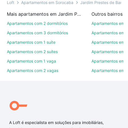
ou por videochamada, é grátis, sem compromisso e
Loft
Apartamentos em Sorocaba
Jardim Prestes de Barros
você ainda conta com mais de 46 mil corretores e
Mais apartamentos em Jardim Prestes de Barros
Outros bairros 
imobiliárias te ajudando na compra, venda ou troca
de imóveis.
Apartamentos com 2 dormitórios
Apartamentos em C
Apartamentos com 3 dormitórios
Apartamentos em Vi
Como escolher um imóvel?
Apartamentos com 1 suíte
Apartamentos em J
Use barra de busca no topo para pesquisar por
Apartamentos com 2 suítes
Apartamentos em J
ruas, bairros e até condomínios favoritos. Você
também pode usar os filtros como quantidade de
Apartamentos com 1 vaga
Apartamentos em Vi
quartos, suítes, com ou sem vaga de garagem para
Apartamentos com 2 vagas
Apartamentos em J
combinar perfeitamente com o preço, metragem e
comodidades, como piscina, academia, salão de
festas ou área verde e encontrar Apartamentos com
3 vagas à venda em Jardim Prestes de Barros,
Sorocaba, SP ideal para você na Loft.
Qual o preço de Apartamentos com 3 vagas à
venda em Jardim Prestes de Barros, Sorocaba, SP?
A Loft é especialista em soluções para imobiliárias,