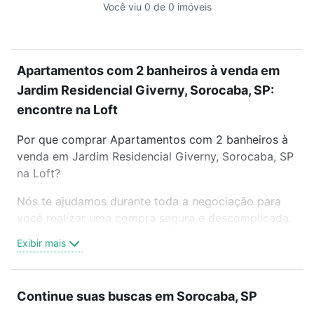
Você viu 0 de 0 imóveis
Apartamentos com 2 banheiros à venda em
Jardim Residencial Giverny, Sorocaba, SP:
encontre na Loft
Por que comprar Apartamentos com 2 banheiros à
venda em Jardim Residencial Giverny, Sorocaba, SP
na Loft?
Nós te ajudamos durante toda a negociação para
você realizar uma compra segura e descomplicada.
Seja em um bairro mais residencial ou perto do
Exibir mais
trabalho e do metrô, aqui você vai encontrar a
oferta ideal de Apartamentos com 2 banheiros à
venda em Jardim Residencial Giverny, Sorocaba, SP
Continue suas buscas em Sorocaba, SP
para conquistar seu sonho. Agende uma visita