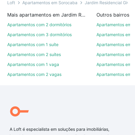
presencial ou por videochamada, é grátis, sem
Loft
Apartamentos em Sorocaba
Jardim Residencial Giver
compromisso e você ainda conta com mais de 46
Mais apartamentos em Jardim Residencial Giverny
Outros bairros 
mil corretores e imobiliárias te ajudando na compra,
venda ou troca de imóveis.
Apartamentos com 2 dormitórios
Apartamentos em C
Apartamentos com 3 dormitórios
Apartamentos em Vi
Como escolher um imóvel?
Apartamentos com 1 suíte
Apartamentos em J
Use barra de busca no topo para pesquisar por
Apartamentos com 2 suítes
Apartamentos em J
ruas, bairros e até condomínios favoritos. Você
também pode usar os filtros como quantidade de
Apartamentos com 1 vaga
Apartamentos em Vi
quartos, suítes, com ou sem vaga de garagem para
Apartamentos com 2 vagas
Apartamentos em J
combinar perfeitamente com o preço, metragem e
comodidades, como piscina, academia, salão de
festas ou área verde e encontrar Apartamentos com
2 banheiros à venda em Jardim Residencial Giverny,
Sorocaba, SP ideal para você na Loft.
Qual o preço de Apartamentos com 2 banheiros à
venda em Jardim Residencial Giverny, Sorocaba,
A Loft é especialista em soluções para imobiliárias,
SP?