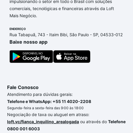
impulsionando o setor em todo o Brasil com soluções
comerciais, tecnológicas e financeiras através da Loft
Aqui na Loft temos a oferta ideal para você, com
Mais Negócio.
Apartamentos com 2 banheiros à venda em Jardim
Residencial Giverny, Sorocaba, SP que custam a
ENDEREÇO
partir de R$ 0 e com nossas opções de
Rua Tabapuã, 743 - Itaim Bibi, São Paulo - SP, 04533-012
financiamento imobiliário as parcelas podem se
Baixe nosso app
adequar ao seu orçamento. Se ainda tem alguma
dúvida dos custos envolvidos no processo de
compra, veja em nosso portal
quanto custa comprar
um apartamento
e conte com a gente para comprar
o imóvel dos seus sonhos com segurança e
conforto. Loft, com você até as chaves.
Fale Conosco
Atendimento para dúvidas gerais:
Telefone e WhatsApp: +55 11 4020-2208
Segunda-feira a sexta-feira das 9:00 às 18:00
Negociação de taxa ou aluguel em atraso:
loft.vc/fianca_inquilino_arealogada
ou através do
Telefone
0800 001 6003