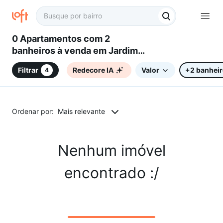
0 Apartamentos com 2
banheiros à venda em Jardim
Residencial Giverny, Sorocaba,
Filtrar
Redecore IA
Valor
+2 banhei
4
SP
Ordenar por:
Mais relevante
Nenhum imóvel
encontrado :/