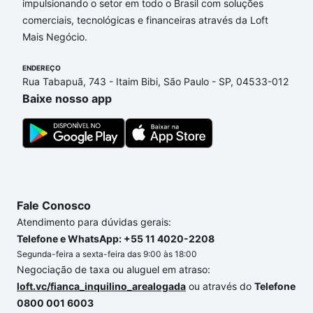
impulsionando o setor em todo o Brasil com soluções
comerciais, tecnológicas e financeiras através da Loft
Aqui na Loft temos a oferta ideal para você, com
Mais Negócio.
Apartamentos com 3 quartos à venda em Jardim
Residencial Villa Amato, Sorocaba, SP que custam a
ENDEREÇO
partir de R$ 0 e com nossas opções de
Rua Tabapuã, 743 - Itaim Bibi, São Paulo - SP, 04533-012
financiamento imobiliário as parcelas podem se
Baixe nosso app
adequar ao seu orçamento. Se ainda tem alguma
dúvida dos custos envolvidos no processo de
compra, veja em nosso portal
quanto custa comprar
um apartamento
e conte com a gente para comprar
o imóvel dos seus sonhos com segurança e
conforto. Loft, com você até as chaves.
Fale Conosco
Atendimento para dúvidas gerais:
Telefone e WhatsApp: +55 11 4020-2208
Segunda-feira a sexta-feira das 9:00 às 18:00
Negociação de taxa ou aluguel em atraso:
loft.vc/fianca_inquilino_arealogada
ou através do
Telefone
0800 001 6003