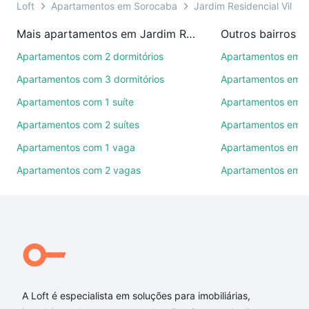
presencial ou por videochamada, é grátis, sem
Loft
Apartamentos em Sorocaba
Jardim Residencial Villa 
compromisso e você ainda conta com mais de 46
Mais apartamentos em Jardim Residencial Villa Amato
Outros bairros 
mil corretores e imobiliárias te ajudando na compra,
venda ou troca de imóveis.
Apartamentos com 2 dormitórios
Apartamentos em C
Apartamentos com 3 dormitórios
Apartamentos em Vi
Como escolher um imóvel?
Apartamentos com 1 suíte
Apartamentos em J
Use barra de busca no topo para pesquisar por
Apartamentos com 2 suítes
Apartamentos em J
ruas, bairros e até condomínios favoritos. Você
também pode usar os filtros como quantidade de
Apartamentos com 1 vaga
Apartamentos em Vi
quartos, suítes, com ou sem vaga de garagem para
Apartamentos com 2 vagas
Apartamentos em J
combinar perfeitamente com o preço, metragem e
comodidades, como piscina, academia, salão de
festas ou área verde e encontrar Apartamentos com
3 quartos à venda em Jardim Residencial Villa
Amato, Sorocaba, SP ideal para você na Loft.
Qual o preço de Apartamentos com 3 quartos à
venda em Jardim Residencial Villa Amato, Sorocaba,
A Loft é especialista em soluções para imobiliárias,
SP?