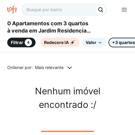
0 Apartamentos com 3 quartos
à venda em Jardim Residencial
Villa Amato, Sorocaba, SP
Filtrar
Redecore IA
Valor
+3 quartos
4
Ordenar por:
Mais relevante
Nenhum imóvel
encontrado :/