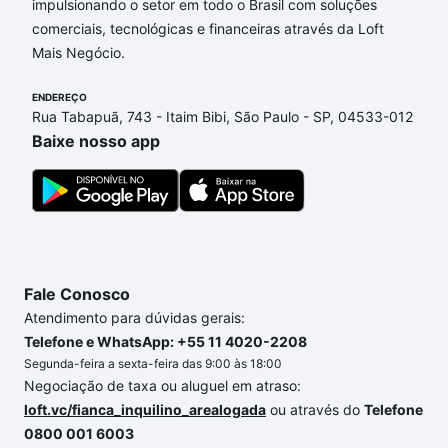
impulsionando o setor em todo o Brasil com soluções
comerciais, tecnológicas e financeiras através da Loft
Aqui na Loft temos a oferta ideal para você, com
Mais Negócio.
Apartamentos com 1 banheiro à venda em Jardim
Residencial Renascence, Sorocaba, SP que custam a
ENDEREÇO
partir de R$ 0 e com nossas opções de
Rua Tabapuã, 743 - Itaim Bibi, São Paulo - SP, 04533-012
financiamento imobiliário as parcelas podem se
Baixe nosso app
adequar ao seu orçamento. Se ainda tem alguma
dúvida dos custos envolvidos no processo de
compra, veja em nosso portal
quanto custa comprar
um apartamento
e conte com a gente para comprar
o imóvel dos seus sonhos com segurança e
conforto. Loft, com você até as chaves.
Fale Conosco
Atendimento para dúvidas gerais:
Telefone e WhatsApp: +55 11 4020-2208
Segunda-feira a sexta-feira das 9:00 às 18:00
Negociação de taxa ou aluguel em atraso:
loft.vc/fianca_inquilino_arealogada
ou através do
Telefone
0800 001 6003