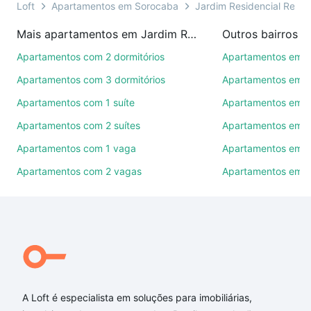
uma visita presencial ou por videochamada, é grátis,
Loft
Apartamentos em Sorocaba
Jardim Residencial Rena
sem compromisso e você ainda conta com mais de
Mais apartamentos em Jardim Residencial Renascence
Outros bairros 
46 mil corretores e imobiliárias te ajudando na
compra, venda ou troca de imóveis.
Apartamentos com 2 dormitórios
Apartamentos em C
Apartamentos com 3 dormitórios
Apartamentos em Vi
Como escolher um imóvel?
Apartamentos com 1 suíte
Apartamentos em J
Use barra de busca no topo para pesquisar por
Apartamentos com 2 suítes
Apartamentos em J
ruas, bairros e até condomínios favoritos. Você
também pode usar os filtros como quantidade de
Apartamentos com 1 vaga
Apartamentos em Vi
quartos, suítes, com ou sem vaga de garagem para
Apartamentos com 2 vagas
Apartamentos em J
combinar perfeitamente com o preço, metragem e
comodidades, como piscina, academia, salão de
festas ou área verde e encontrar Apartamentos com
1 banheiro à venda em Jardim Residencial
Renascence, Sorocaba, SP ideal para você na Loft.
Qual o preço de Apartamentos com 1 banheiro à
venda em Jardim Residencial Renascence,
A Loft é especialista em soluções para imobiliárias,
Sorocaba, SP?