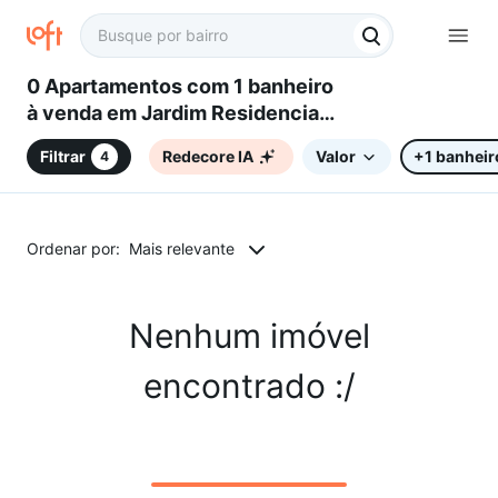
0 Apartamentos com 1 banheiro
à venda em Jardim Residencial
Renascence, Sorocaba, SP
Filtrar
Redecore IA
Valor
+1 banheir
4
Ordenar por:
Mais relevante
Nenhum imóvel
encontrado :/