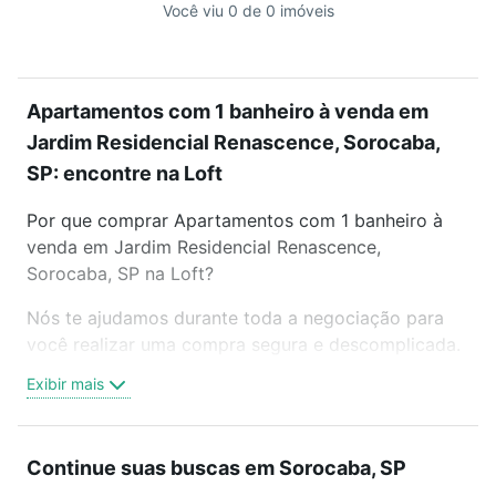
Você viu 0 de 0 imóveis
Apartamentos com 1 banheiro à venda em
Jardim Residencial Renascence, Sorocaba,
SP: encontre na Loft
Por que comprar Apartamentos com 1 banheiro à
venda em Jardim Residencial Renascence,
Sorocaba, SP na Loft?
Nós te ajudamos durante toda a negociação para
você realizar uma compra segura e descomplicada.
Seja em um bairro mais residencial ou perto do
Exibir mais
trabalho e do metrô, aqui você vai encontrar a
oferta ideal de Apartamentos com 1 banheiro à
venda em Jardim Residencial Renascence,
Continue suas buscas em Sorocaba, SP
Sorocaba, SP para conquistar seu sonho. Agende