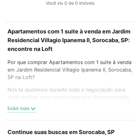
Você viu 0 de 0 imóveis
Apartamentos com 1 suite à venda em Jardim
Residencial Villagio Ipanema II, Sorocaba, SP:
encontre na Loft
Por que comprar Apartamentos com 1 suite à venda
em Jardim Residencial Villagio Ipanema II, Sorocaba,
SP na Loft?
Nós te ajudamos durante toda a negociação para
você realizar uma compra segura e descomplicada.
Seja em um bairro mais residencial ou perto do
Exibir mais
trabalho e do metrô, aqui você vai encontrar a
oferta ideal de Apartamentos com 1 suite à venda
em Jardim Residencial Villagio Ipanema II, Sorocaba,
Continue suas buscas em Sorocaba, SP
SP para conquistar seu sonho. Agende uma visita