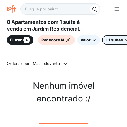
0 Apartamentos com 1 suite à
venda em Jardim Residencial
Villagio Ipanema II, Sorocaba, SP
Filtrar
Redecore IA
Valor
+1 suítes
4
Ordenar por:
Mais relevante
Nenhum imóvel
encontrado :/