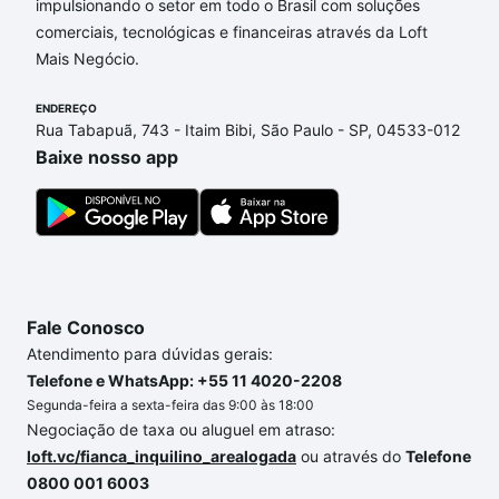
impulsionando o setor em todo o Brasil com soluções
comerciais, tecnológicas e financeiras através da Loft
Aqui na Loft temos a oferta ideal para você, com
Mais Negócio.
Apartamentos com 1 suite à venda em Jardim
Residencial Villagio Ipanema II, Sorocaba, SP que
ENDEREÇO
custam a partir de R$ 0 e com nossas opções de
Rua Tabapuã, 743 - Itaim Bibi, São Paulo - SP, 04533-012
financiamento imobiliário as parcelas podem se
Baixe nosso app
adequar ao seu orçamento. Se ainda tem alguma
dúvida dos custos envolvidos no processo de
compra, veja em nosso portal
quanto custa comprar
um apartamento
e conte com a gente para comprar
o imóvel dos seus sonhos com segurança e
conforto. Loft, com você até as chaves.
Fale Conosco
Atendimento para dúvidas gerais:
Telefone e WhatsApp: +55 11 4020-2208
Segunda-feira a sexta-feira das 9:00 às 18:00
Negociação de taxa ou aluguel em atraso:
loft.vc/fianca_inquilino_arealogada
ou através do
Telefone
0800 001 6003