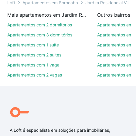
presencial ou por videochamada, é grátis, sem
Loft
Apartamentos em Sorocaba
Jardim Residencial Villag
compromisso e você ainda conta com mais de 46
Mais apartamentos em Jardim Residencial Villagio Ipanema II
Outros bairros 
mil corretores e imobiliárias te ajudando na compra,
venda ou troca de imóveis.
Apartamentos com 2 dormitórios
Apartamentos em C
Apartamentos com 3 dormitórios
Apartamentos em Vi
Como escolher um imóvel?
Apartamentos com 1 suíte
Apartamentos em J
Use barra de busca no topo para pesquisar por
Apartamentos com 2 suítes
Apartamentos em J
ruas, bairros e até condomínios favoritos. Você
também pode usar os filtros como quantidade de
Apartamentos com 1 vaga
Apartamentos em Vi
quartos, suítes, com ou sem vaga de garagem para
Apartamentos com 2 vagas
Apartamentos em J
combinar perfeitamente com o preço, metragem e
comodidades, como piscina, academia, salão de
festas ou área verde e encontrar Apartamentos com
1 suite à venda em Jardim Residencial Villagio
Ipanema II, Sorocaba, SP ideal para você na Loft.
Qual o preço de Apartamentos com 1 suite à venda
em Jardim Residencial Villagio Ipanema II, Sorocaba,
A Loft é especialista em soluções para imobiliárias,
SP?