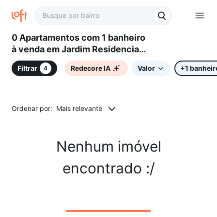
0 Apartamentos com 1 banheiro
à venda em Jardim Residencial
Vivenda do Itavuvu, Sorocaba,
Filtrar
Redecore IA
Valor
+1 banheir
4
SP
Ordenar por:
Mais relevante
Nenhum imóvel
encontrado :/