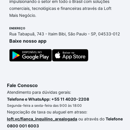
impulsionando o setor em todo o Brasil com soluções
comerciais, tecnológicas e financeiras através da Loft
Aqui na Loft temos a oferta ideal para você, com
Mais Negócio.
Apartamentos com 1 banheiro à venda em Jardim
Residencial Vivenda do Itavuvu, Sorocaba, SP que
ENDEREÇO
custam a partir de R$ 0 e com nossas opções de
Rua Tabapuã, 743 - Itaim Bibi, São Paulo - SP, 04533-012
financiamento imobiliário as parcelas podem se
Baixe nosso app
adequar ao seu orçamento. Se ainda tem alguma
dúvida dos custos envolvidos no processo de
compra, veja em nosso portal
quanto custa comprar
um apartamento
e conte com a gente para comprar
o imóvel dos seus sonhos com segurança e
conforto. Loft, com você até as chaves.
Fale Conosco
Atendimento para dúvidas gerais:
Telefone e WhatsApp: +55 11 4020-2208
Segunda-feira a sexta-feira das 9:00 às 18:00
Negociação de taxa ou aluguel em atraso:
loft.vc/fianca_inquilino_arealogada
ou através do
Telefone
0800 001 6003